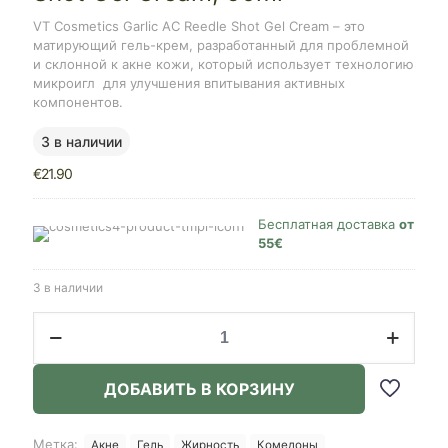
VT Cosmetics Garlic AC Reedle Shot Gel Cream – это
матирующий гель-крем, разработанный для проблемной
и склонной к акне кожи, который использует технологию
микроигл
для улучшения впитывания активных
компонентов.
3 в наличии
€
21.90
Бесплатная доставка
от
55€
3 в наличии
Количество
товара
VT
Cosmetics
ДОБАВИТЬ В КОРЗИНУ
Garlic
AC
Reedle
Метка:
Акне
Гель
Жирность
Комедоны