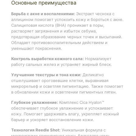
Основные преимущества
Борьба с акне и воспалениями:
Экстракт чеснока с
аллицином помогает успокоить кожу и бороться с акне.
Салициловая кислота (BHA) проникает в поры,
растворяет загрязнения и избыток себума,
предотвращая образование черных точек и высыпаний.
Обладает противовоспалительным действием и
уменьшают покраснения.
Контроль выработки кожного сала:
Нормализует
работу сальных желез и устраняет жирный блеск.
Улучшение текстуры и тона кожи:
Деликатно
отшелушивает ороговевшие клетки, выравнивая
микрорельеф и осветляя пигментацию. Также помогает
в обновлении кожи и осветлении пигментных пятен.
Глубокое увлажнение:
Комплекс Cica Hyalon™
обеспечивает глубокое увлажнение и успокаивает
кожу. Помогает удерживать влагу, укрепляет кожный
барьер и ускоряет восстановление кожи.
Технология Reedle Shot:
Уникальная формула с
микроиглами стимулирует кожу, благодаря чему