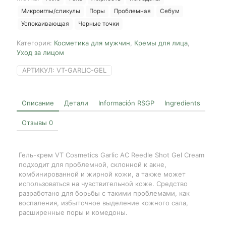
Shot
Микроиглы/спикулы
Поры
Проблемная
Себум
Gel
Cream,
Успокаивающая
Черные точки
50ml
Категория:
Косметика для мужчин
,
Кремы для лица
,
Уход за лицом
АРТИКУЛ:
VT-GARLIC-GEL
Описание
Детали
Información RSGP
Ingredients
Отзывы
0
Гель-крем VT Cosmetics Garlic AC Reedle Shot Gel Cream
подходит для проблемной, склонной к акне,
комбинированной и жирной кожи, а также может
использоваться на чувствительной коже. Средство
разработано для борьбы с такими проблемами, как
воспаления, избыточное выделение кожного сала,
расширенные поры и комедоны.