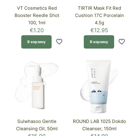
VT Cosmetics Red
TIRTIR Mask Fit Red
Booster Reedle Shot
Cushion 17C Porcelain
100, 1ml
4.5g
€
1.20
€
12.95
В корзину
В корзину
Sulwhasoo Gentle
ROUND LAB 1025 Dokdo
Cleansing Oil, 50ml
Cleanser, 150ml