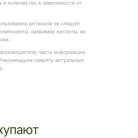
у и количество в зависимости от
льзовании ретинола не следует
компоненты, например кислоты, во
ожи.
производителя; часть информации
Рекомендуем сверять актуальные
а.
купают