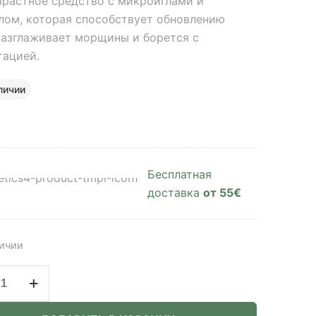
зрастное средство с микроиглами и
лом, которая способствует обновлению
разглаживает морщины и борется с
тацией.
личии
Бесплатная
доставка
от 55€
личии
ство