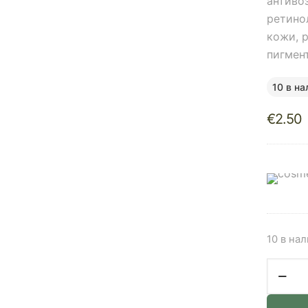
антиво
ретино
кожи, 
пигмен
10 в на
€
2.50
10 в на
Количе
товара
VT