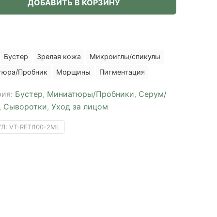
ДОБАВИТЬ В КОРЗИНУ
ics
Бустер
Зрелая кожа
Микроиглы/спикулы
тюра/Пробник
Морщины
Пигментация
рия:
Бустер
,
Миниатюры/Пробники
,
Серум/
,
Сыворотки
,
Уход за лицом
УЛ:
VT-RETI100-2ML