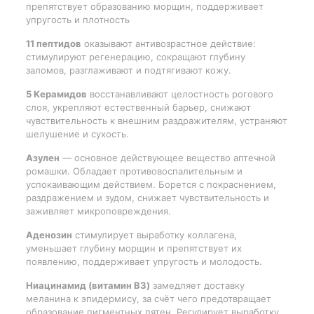
препятствует образованию морщин, поддерживает
упругость и плотность
11 пептидов
оказывают антивозрастное действие:
стимулируют регенерацию, сокращают глубину
заломов, разглаживают и подтягивают кожу.
5 Kерамидов
восстанавливают целостность рогового
слоя, укрепляют естественный барьер, снижают
чувствительность к внешним раздражителям, устраняют
шелушение и сухость.
Азулен
— основное действующее вещество аптечной
ромашки. Обладает противовоспалительным и
успокаивающим действием. Борется с покраснением,
раздражением и зудом, снижает чувствительность и
заживляет микроповреждения.
Аденозин
стимулирует выработку коллагена,
уменьшает глубину морщин и препятствует их
появлению, поддерживает упругость и молодость.
Ниацинамид (витамин B3)
замедляет доставку
меланина к эпидермису, за счёт чего предотвращает
образование пигментных пятен. Регулирует выработку