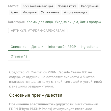
Cream
Метка:
Восстанавливающая
Зрелая кожа
Капсульный
100,
Крем
Морщины
Увлажнение
Успокаивающая
50ml
Категория:
Кремы для лица
,
Уход за лицом
,
Хиты продаж
АРТИКУЛ:
VT-PDRN-CAPS-CREAM
Описание
Детали
Información RSGP
Ingredients
Отзывы
12
Средство VT Cosmetics PDRN Capsule Cream 100 не
содержит отдушек, не оставляет липкости и быстро
впитывается, делая кожу мягкой, сияющей и устойчивой
к внешним раздражителям.
Основные преимущества
Повышение эластичности и упругости:
Растительный
PDRN (Phyto PDRN® Panax) стимулирует клеточное