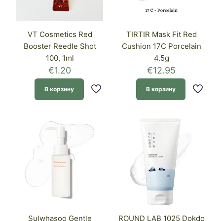
VT Cosmetics Red
TIRTIR Mask Fit Red
Booster Reedle Shot
Cushion 17C Porcelain
100, 1ml
4.5g
€
1.20
€
12.95
В корзину
В корзину
Sulwhasoo Gentle
ROUND LAB 1025 Dokdo