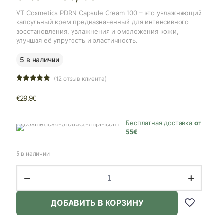
VT Cosmetics PDRN Capsule Cream 100 – это увлажняющий
капсульный крем предназначенный для интенсивного
восстановления, увлажнения и омоложения кожи,
улучшая её упругость и эластичность.
5 в наличии
(
12
отзыв клиента)
Рейтинг
36
5.00
из 5
€
29.90
на основе
опроса
пользователей
Бесплатная доставка
от
55€
5 в наличии
Количество
товара
VT
Cosmetics
ДОБАВИТЬ В КОРЗИНУ
PDRN
Capsule