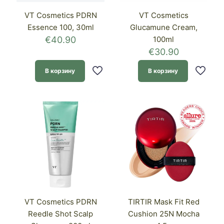
VT Cosmetics PDRN
VT Cosmetics
Essence 100, 30ml
Glucamune Cream,
€
40.90
100ml
€
30.90
В корзину
В корзину
VT Cosmetics PDRN
TIRTIR Mask Fit Red
Reedle Shot Scalp
Cushion 25N Mocha