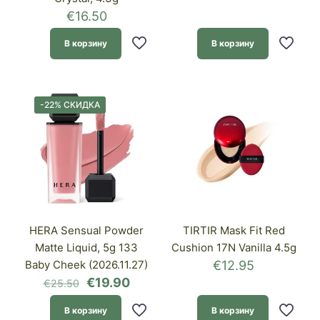
€
16.50
В корзину
В корзину
-22% СКИДКА
HERA Sensual Powder
TIRTIR Mask Fit Red
Matte Liquid, 5g 133
Cushion 17N Vanilla 4.5g
Baby Cheek (2026.11.27)
€
12.95
Первоначальная
Текущая
€
19.90
€
25.50
цена
цена:
составляла
€19.90.
В корзину
В корзину