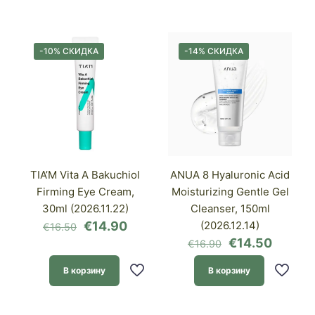
-10% СКИДКА
-14% СКИДКА
TIA’M Vita A Bakuchiol
ANUA 8 Hyaluronic Acid
Firming Eye Cream,
Moisturizing Gentle Gel
30ml (2026.11.22)
Cleanser, 150ml
Первоначальная
Текущая
€
14.90
(2026.12.14)
€
16.50
цена
цена:
Первоначаль
Текущ
€
14.50
€
16.90
составляла
€14.90.
цена
цена:
€16.50.
составляла
€14.50
В корзину
В корзину
€16.90.