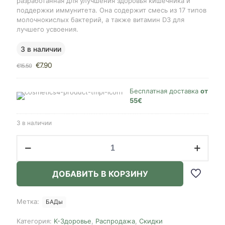
разработанная для улучшения здоровья кишечника и
поддержки иммунитета. Она содержит смесь из 17 типов
молочнокислых бактерий, а также витамин D3 для
лучшего усвоения.
3 в наличии
Первоначальная
Текущая
€
7.90
€
15.50
цена
цена:
составляла
€7.90.
€15.50.
Бесплатная доставка
от
55€
3 в наличии
Количество
товара
Vitamin
Village
ДОБАВИТЬ В КОРЗИНУ
Premium
17-
strain
Метка:
БАДы
Probiotic
Blend,
Категория:
K-Здоровье
,
Распродажа
,
Скидки