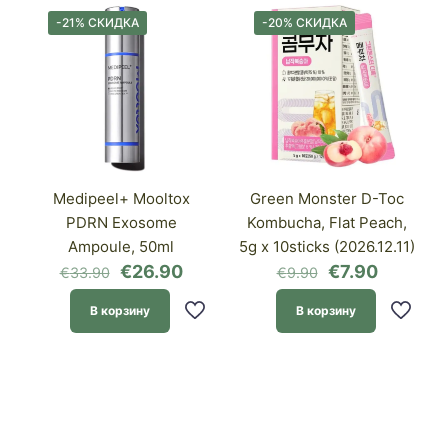
-21% СКИДКА
-20% СКИДКА
Medipeel+ Mooltox
Green Monster D-Toc
PDRN Exosome
Kombucha, Flat Peach,
Ampoule, 50ml
5g x 10sticks (2026.12.11)
Первоначальная
Текущая
Первоначаль
Текуща
€
26.90
€
7.90
€
33.90
€
9.90
цена
цена:
цена
цена:
составляла
€26.90.
составляла
€7.90.
В корзину
В корзину
€33.90.
€9.90.