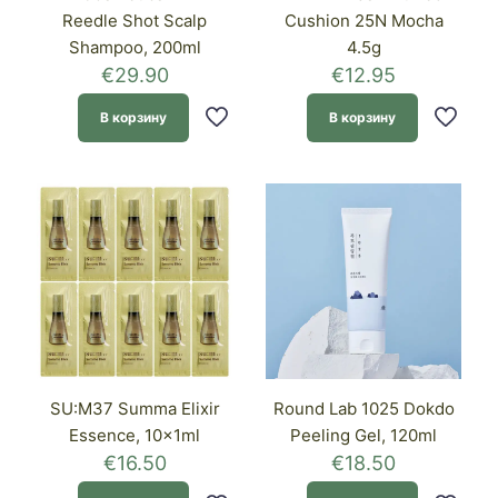
Reedle Shot Scalp
Cushion 25N Mocha
Shampoo, 200ml
4.5g
€
29.90
€
12.95
В корзину
В корзину
SU:M37 Summa Elixir
Round Lab 1025 Dokdo
Essence, 10x1ml
Peeling Gel, 120ml
€
16.50
€
18.50