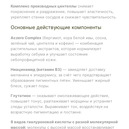
Комплекс производных центеллы
снимает
покраснение и раздражение, повышает эластичность,
укрепляет стенки сосудов и снижает чувствительность.
Основные действующие компоненты
Aczero Complex
(бергамот, кора белой ивы, сосна,
зелёный чай, центелла и кофеин) — комбинация
растительных экстрактов, которая нормализует
выработку себума и улучшает состояние
себопрофицитной кожи.
Ниацинамид (витамин B3)
— замедляет доставку
меланина к эпидермису, за счёт чего предотвращает
образование пигментных пятен. Уменьшает жирный
блеск, сужает поры.
Глутатион
— оказывает омолаживающее действие,
повышает тонус, разглаживает морщины и устраняет
следы усталости. Выравнивает тон, воздействуя на
возрастную пигментацию и постакне.
8 видов гиалуроновой кислоты с разной молекулярной
массой:
молекулы с высокой массой восстанавливают