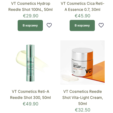
VT Cosmetics Hydrop
VT Cosmetics Cica Reti-
Reedle Shot 100hL, 50ml
A Essence 0.7, 30ml
€
29.90
€
45.90
В корзину
В корзину
VT Cosmetics Reti-A
VT Cosmetics Reedle
Reedle Shot 300, 50ml
Shot Vita-Light Cream,
€
49.90
50ml
€
32.50