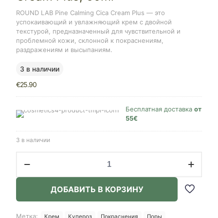
ROUND LAB Pine Calming Cica Cream Plus — это
успокаивающий и увлажняющий крем с двойной
текстурой, предназначенный для чувствительной и
проблемной кожи, склонной к покраснениям,
раздражениям и высыпаниям.
3 в наличии
€
25.90
Бесплатная доставка
от
55€
3 в наличии
Количество
товара
ROUND
LAB
ДОБАВИТЬ В КОРЗИНУ
Pine
Calming
Cica
Метка:
Крем
Купероз
Покраснения
Поры