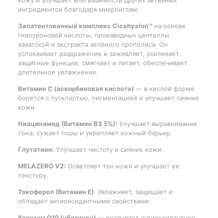
кожу и улучшает впитываемость других активных
ингредиентов благодаря микроиглам.
Запатентованный комплекс Cicahyalon™
на основе
гиалуроновой кислоты, производных центеллы
азиатской и экстракта зелёного прополиса. Он
успокаивает раздражение и заживляет, усиливает
защитные функции, смягчает и питает, обеспечивает
длительное увлажнение.
Витамин С (аскорбиновая кислота)
— в кислой форме
борется с тусклостью, пигментацией и улучшает сияние
кожи.
Ниацинамид (Витамин В3 5%):
Улучшает выравнивание
тона, сужает поры и укрепляет кожный барьер.
Глутатион:
Улучшает чистоту и сияние кожи.
MELAZERO V2:
Осветляет тон кожи и улучшает ее
текстуру.
Токоферол (Витамин Е)
: Увлажняет, защищает и
обладает антиоксидантными свойствами.
Коэнзим Q10 (убихинон)
— оказывает антиоксидантное