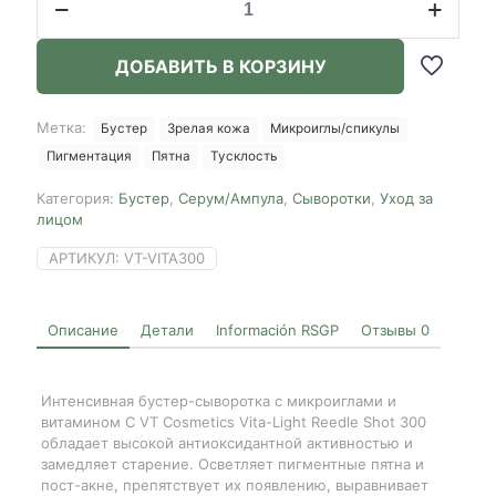
товара
VT
Cosmetics
ДОБАВИТЬ В КОРЗИНУ
Vita-
Light
Reedle
Метка:
Бустер
Зрелая кожа
Микроиглы/спикулы
Shot
Пигментация
Пятна
Тусклость
300,
50ml
Категория:
Бустер
,
Серум/Ампула
,
Сыворотки
,
Уход за
лицом
АРТИКУЛ:
VT-VITA300
Описание
Детали
Información RSGP
Отзывы
0
Интенсивная бустер-сыворотка с микроиглами и
витамином C VT Cosmetics Vita-Light Reedle Shot 300
обладает высокой антиоксидантной активностью и
замедляет старение. Осветляет пигментные пятна и
пост-акне, препятствует их появлению, выравнивает