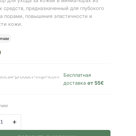
бор для ухода за кожей в миниатюрах из
х средств, предназначенный для глубокого
за порами, повышения эластичности и
сти кожи.
ичии
0
Бесплатная
доставка
от 55€
ичии
ство
el+