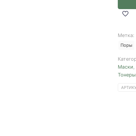
Red
Lacto
Collage
Skin
Метка:
Care
Trial
Поры
Kit
Катего
Маски
,
Тонеры
АРТИК