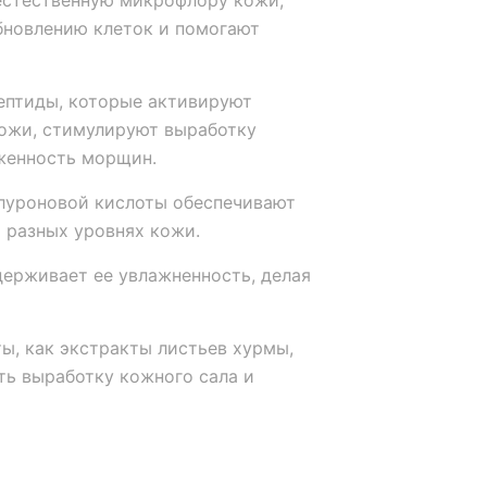
стественную микрофлору кожи,
бновлению клеток и помогают
ептиды, которые активируют
ожи, стимулируют выработку
женность морщин.
луроновой кислоты обеспечивают
 разных уровнях кожи.
ерживает ее увлажненность, делая
ы, как экстракты листьев хурмы,
ть выработку кожного сала и