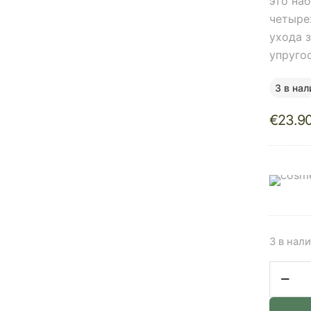
это на
четыре
ухода 
упруго
3 в нал
€
23.9
3 в нал
Количе
товара
Medipe