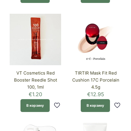
VT Cosmetics Red
TIRTIR Mask Fit Red
Booster Reedle Shot
Cushion 17C Porcelain
100, 1ml
4.5g
€
1.20
€
12.95
В корзину
В корзину