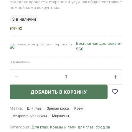
замедляя процессы старения и улучшая общее состояние
нежной кожи вокруг глаз.
3 в наличии
€
29.90
Бесплатная доставка
от
55€
3 в наличии
Количество
товара
Medipeel+
Phyto
ДОБАВИТЬ В КОРЗИНУ
PDRN
Lifting
Shot
Метка:
Для глаз
Зрелая кожа
Крем
Eye
Микроиглы/спикулы
Морщины
Cream,
40ml
Категория:
Для глаз
,
Кремы и гели для глаз
,
Уход за