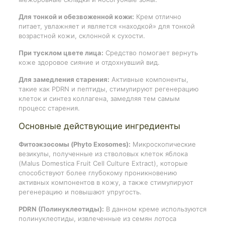
Для тонкой и обезвоженной кожи:
Крем отлично
питает, увлажняет и является «находкой» для тонкой
возрастной кожи, склонной к сухости.
При тусклом цвете лица:
Средство помогает вернуть
коже здоровое сияние и отдохнувший вид.
Для замедления старения:
Активные компоненты,
такие как PDRN и пептиды, стимулируют регенерацию
клеток и синтез коллагена, замедляя тем самым
процесс старения.
Основные действующие ингредиенты
Фитоэкзосомы (Phyto Exosomes):
Микроскопические
везикулы, полученные из стволовых клеток яблока
(Malus Domestica Fruit Cell Culture Extract), которые
способствуют более глубокому проникновению
активных компонентов в кожу, а также стимулируют
регенерацию и повышают упругость.
PDRN (Полинуклеотиды):
В данном креме используются
полинуклеотиды, извлеченные из семян лотоса