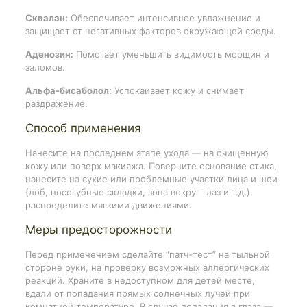
Сквалан:
Обеспечивает интенсивное увлажнение и
защищает от негативных факторов окружающей среды.
Аденозин:
Помогает уменьшить видимость морщин и
заломов.
Альфа-бисаболол:
Успокаивает кожу и снимает
раздражение.
Способ применения
Нанесите на последнем этапе ухода — на очищенную
кожу или поверх макияжа. Поверните основание стика,
нанесите на сухие или проблемные участки лица и шеи
(лоб, носогубные складки, зона вокруг глаз и т.д.),
распределите мягкими движениями.
Меры предосторожности
Перед применением сделайте “патч-тест” на тыльной
стороне руки, на проверку возможных аллергических
реакций. Храните в недоступном для детей месте,
вдали от попадания прямых солнечных лучей при
комнатной температуре. В случае попадания в глаза —