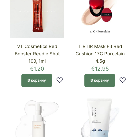
VT Cosmetics Red
TIRTIR Mask Fit Red
Booster Reedle Shot
Cushion 17C Porcelain
100, 1ml
4.5g
€
1.20
€
12.95
В корзину
В корзину