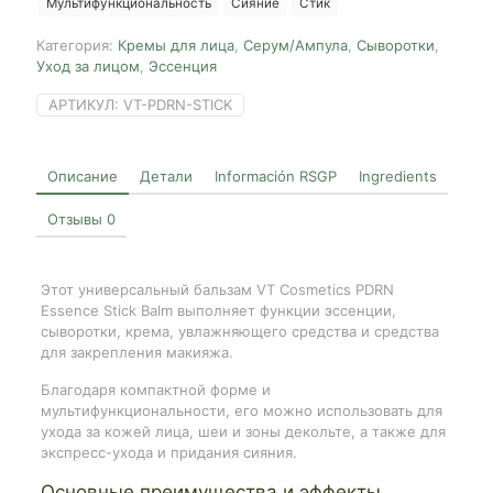
Мультифункциональность
Сияние
Стик
9.5g
Категория:
Кремы для лица
,
Серум/Ампула
,
Сыворотки
,
Уход за лицом
,
Эссенция
АРТИКУЛ:
VT-PDRN-STICK
Описание
Детали
Información RSGP
Ingredients
Отзывы
0
Этот универсальный бальзам VT Cosmetics PDRN
Essence Stick Balm выполняет функции эссенции,
сыворотки, крема, увлажняющего средства и средства
для закрепления макияжа.
Благодаря компактной форме и
мультифункциональности, его можно использовать для
ухода за кожей лица, шеи и зоны декольте, а также для
экспресс-ухода и придания сияния.
Основные преимущества и эффекты