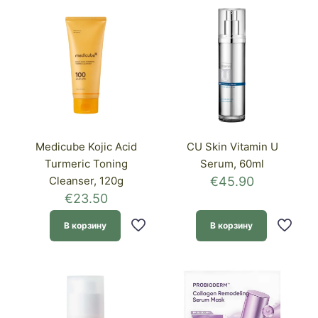
товар
имеет
несколько
вариаций.
Опции
можно
выбрать
на
странице
товара.
Medicube Kojic Acid
CU Skin Vitamin U
Turmeric Toning
Serum, 60ml
Cleanser, 120g
€
45.90
€
23.50
В корзину
В корзину