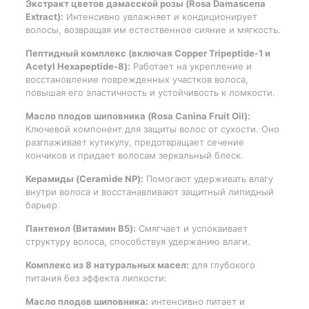
Экстракт цветов дамасской розы (Rosa Damascena
Extract):
Интенсивно увлажняет и кондиционирует
волосы, возвращая им естественное сияние и мягкость.
Пептидный комплекс (включая Copper Tripeptide-1 и
Acetyl Hexapeptide-8):
Работает на укрепление и
восстановление поврежденных участков волоса,
повышая его эластичность и устойчивость к ломкости.
Масло плодов шиповника (Rosa Canina Fruit Oil):
Ключевой компонент для защиты волос от сухости. Оно
разглаживает кутикулу, предотвращает сечение
кончиков и придает волосам зеркальный блеск.
Керамиды (Ceramide NP):
Помогают удерживать влагу
внутри волоса и восстанавливают защитный липидный
барьер.
Пантенол (Витамин B5):
Смягчает и успокаивает
структуру волоса, способствуя удержанию влаги.
Комплекс из 8 натуральных масел:
для глубокого
питания без эффекта липкости:
Масло плодов шиповника:
интенсивно питает и