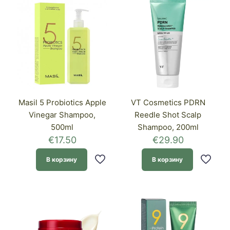
Masil 5 Probiotics Apple
VT Cosmetics PDRN
Vinegar Shampoo,
Reedle Shot Scalp
500ml
Shampoo, 200ml
€
17.50
€
29.90
В корзину
В корзину