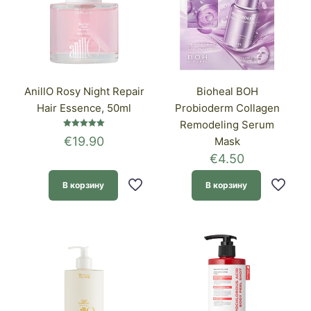
AnillO Rosy Night Repair
Bioheal BOH
Hair Essence, 50ml
Probioderm Collagen
Remodeling Serum
Оценка
€
19.90
Mask
5.00
из 5
€
4.50
В корзину
В корзину