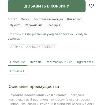
Rosy
ДОБАВИТЬ В КОРЗИНУ
Night
Repair
Hair
Метка:
Веган
Восстанавливающая
Для волос
Essence,
Сухость
Увлажнение
Эссенция
50ml
Категория:
Специальный уход за волосами
,
Уход за
волосами
АРТИКУЛ:
AN-ROSY-ESSENCE
Описание
Детали
Información RSGP
Ingredients
Отзывы
1
Основные преимущества
Глубокое восстановление и питание:
Благодаря
комплексу из 8 растительных масел (включая масло
шиповника, арганы, камелии и моринги) эссенция AnillO