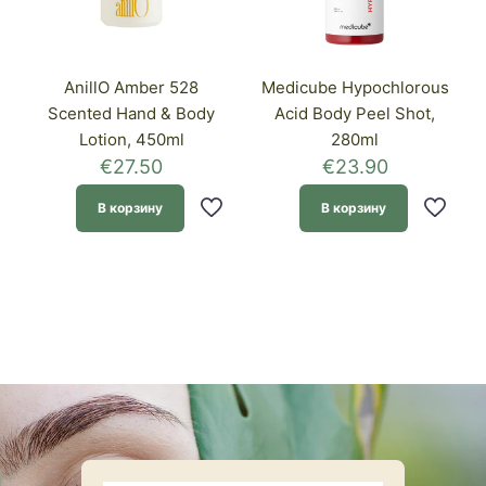
AnillO Amber 528
Medicube Hypochlorous
Scented Hand & Body
Acid Body Peel Shot,
Lotion, 450ml
280ml
€
27.50
€
23.90
В корзину
В корзину