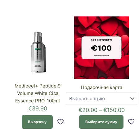
Medipeel+ Peptide 9
Подарочная карта
Volume White Cica
Essence PRO, 100ml
€
39.90
Диап
€
20.00
–
€
150.00
цен:
€20.
В корзину
Выберите сумму
–
€150
Этот