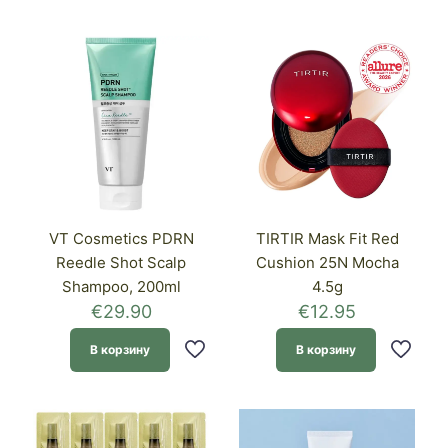
VT Cosmetics PDRN
TIRTIR Mask Fit Red
Reedle Shot Scalp
Cushion 25N Mocha
Shampoo, 200ml
4.5g
€
29.90
€
12.95
В корзину
В корзину