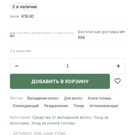
2 в наличии
Первоначальная
Текущая
€
18.90
€
19.90
цена
цена:
составляла
€18.90.
€19.90.
Бесплатная доставка
от
55€
2 в наличии
Количество
товара
Dr.G
Doopi
ДОБАВИТЬ В КОРЗИНУ
Lab
Cool
Salt
Метка:
Выпадение волос
Для волос
Кожа головы
Long-
Охлаждающий
Раздражение
Тонер
Успокаивающая
lasting
Cooling
Категория:
Средства от выпадения волос
,
Уход за
Tonic,
волосами
,
Уход за кожей головы
100ml
АРТИКУЛ:
DRG-HAIR-TONIC