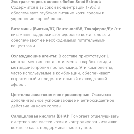
Экстракт черных соевых бобов Seed Extract:
Содержится в высокой концентрации (79%) и
обеспечивает глубокое питание кожи головы и
укрепление корней волос.
Витамины (Биотин/B7, Пантенол/B5, Токоферол/E):
Эти
витамины поддерживают здоровье кожи головы и
обеспечивают ее необходимыми питательными
веществами.
Охлаждающие агенты:
В составе присутствуют L-
ментол, ментил лактат, этилментан карбоксамид и
метилдиизопропил пропионамид. Эти компоненты,
часто используемые в комбинации, обеспечивают
выраженный и продолжительный охлаждающий
эффект.
Центелла азиатская и ее производные:
Оказывают
дополнительное успокаивающее и антиоксидантное
действие на кожу головы.
Салициловая кислота (ВНА):
Помогает отшелушивать
омертвевшие клетки кожи и контролировать излишки
кожного сала, поддерживая чистоту пор.