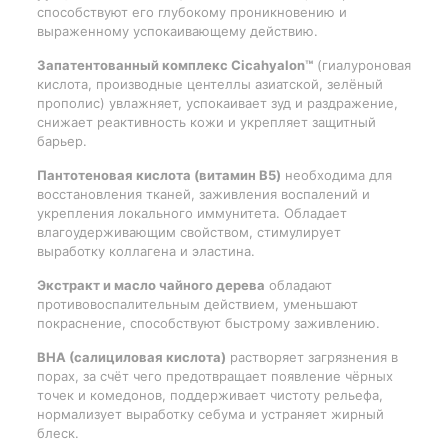
способствуют его глубокому проникновению и
выраженному успокаивающему действию.
Запатентованный комплекс Cicahyalon™
(гиалуроновая
кислота, производные центеллы азиатской, зелёный
прополис) увлажняет, успокаивает зуд и раздражение,
снижает реактивность кожи и укрепляет защитный
барьер.
Пантотеновая кислота (витамин B5)
необходима для
восстановления тканей, заживления воспалений и
укрепления локального иммунитета. Обладает
влагоудерживающим свойством, стимулирует
выработку коллагена и эластина.
Экстракт и масло чайного дерева
обладают
противовоспалительным действием, уменьшают
покраснение, способствуют быстрому заживлению.
BHA (салициловая кислота)
растворяет загрязнения в
порах, за счёт чего предотвращает появление чёрных
точек и комедонов, поддерживает чистоту рельефа,
нормализует выработку себума и устраняет жирный
блеск.