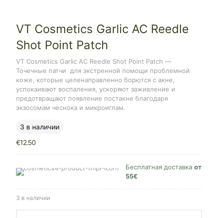
VT Cosmetics Garlic AC Reedle
Shot Point Patch
VT Cosmetics Garlic AC Reedle Shot Point Patch —
Точечные патчи
для экстренной помощи проблемной
коже, которые целенаправленно борются с акне,
успокаивают воспаления, ускоряют заживление и
предотвращают появление постакне благодаря
экзосомам чеснока и микроиглам.
3 в наличии
€
12.50
Бесплатная доставка
от
55€
3 в наличии
Количество