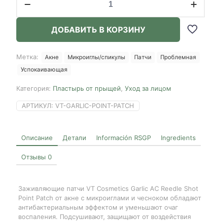
товара
VT
Cosmetics
ДОБАВИТЬ В КОРЗИНУ
Garlic
AC
Reedle
Метка:
Акне
Микроиглы/спикулы
Патчи
Проблемная
Shot
Успокаивающая
Point
Patch
Категория:
Пластырь от прыщей
,
Уход за лицом
АРТИКУЛ:
VT-GARLIC-POINT-PATCH
Описание
Детали
Información RSGP
Ingredients
Отзывы
0
Заживляющие патчи VT Cosmetics Garlic AC Reedle Shot
Point Patch от акне с микроиглами и чесноком обладают
антибактериальным эффектом и уменьшают очаг
воспаления. Подсушивают, защищают от воздействия