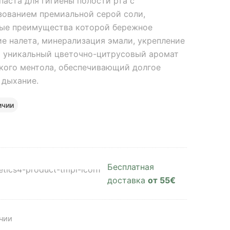
паста для гигиены полости рта с
зованием премиальной серой соли,
ые преимущества которой бережное
ие налета, минерализация эмали, укрепление
и уникальный цветочно-цитрусовый аромат
зкого ментола, обеспечивающий долгое
 дыхание.
ичии
Бесплатная
доставка
от 55€
ичии