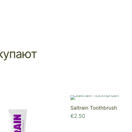
купают
Saltrain Toothbrush
€
2.50