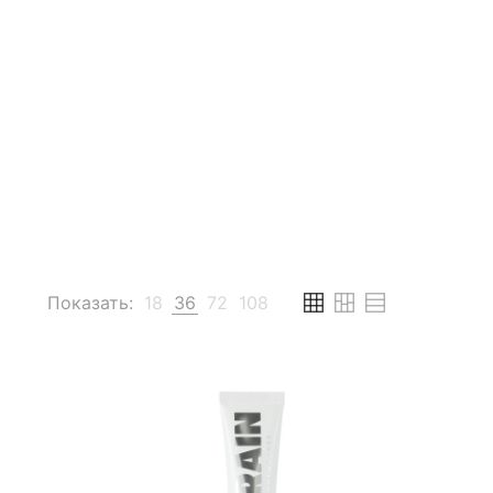
Показать:
18
36
72
108