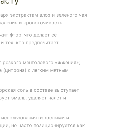
пасту
аря экстрактам алоэ и зеленого чая
паления и кровоточивость.
жит фтор, что делает её
и тех, кто предпочитает
т резкого ментолового «жжения»;
 (цитрона) с легким мятным
рская соль в составе выступает
ует эмаль, удаляет налет и
 использования взрослыми и
ции, но часто позиционируется как