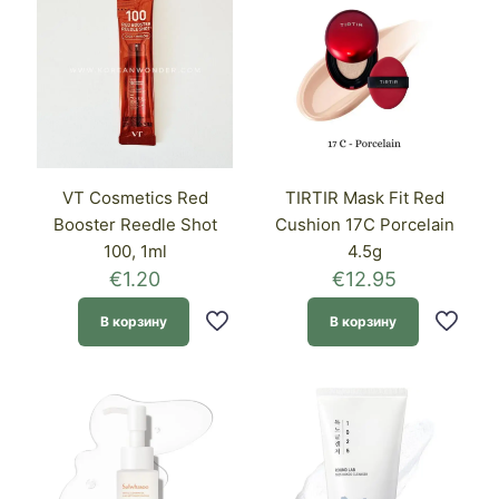
VT Cosmetics Red
TIRTIR Mask Fit Red
Booster Reedle Shot
Cushion 17C Porcelain
100, 1ml
4.5g
€
1.20
€
12.95
В корзину
В корзину