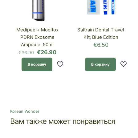
Medipeel+ Mooltox
Saltrain Dental Travel
PDRN Exosome
Kit, Blue Edition
Ampoule, 50ml
€
6.50
Первоначальная
Текущая
€
26.90
€
33.90
цена
цена:
составляла
€26.90.
В корзину
В корзину
€33.90.
Korean Wonder
Вам также может понравиться