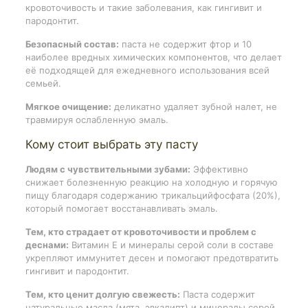
кровоточивость и такие заболевания, как гингивит и
пародонтит.
Безопасный состав:
паста не содержит фтор и 10
наиболее вредных химических компонентов, что делает
её подходящей для ежедневного использования всей
семьей.
Мягкое очищение:
деликатно удаляет зубной налет, не
травмируя ослабленную эмаль.
Кому стоит выбрать эту пасту
Людям с чувствительными зубами:
Эффективно
снижает болезненную реакцию на холодную и горячую
пищу благодаря содержанию трикальцийфосфата (20%),
который помогает восстанавливать эмаль.
Тем, кто страдает от кровоточивости и проблем с
деснами:
Витамин E и минералы серой соли в составе
укрепляют иммунитет десен и помогают предотвратить
гингивит и пародонтит.
Тем, кто ценит долгую свежесть:
Паста содержит
натуральные масла (мята, эвкалипт) и минералы серой