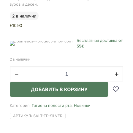
зубов и десен.
2 в наличии
€
10.90
Бесплатная доставка
от
55€
2 в наличии
Количество
товара
Saltrain
Silver
ДОБАВИТЬ В КОРЗИНУ
Cleanbreath
Toothpaste
Sensitive,
Категория:
Гигиена полости рта
,
Новинки
100g
АРТИКУЛ:
SALT-TP-SILVER