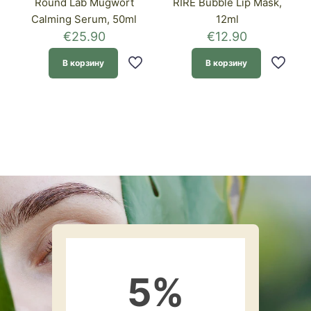
Round Lab Mugwort
RIRE Bubble Lip Mask,
Calming Serum, 50ml
12ml
€
25.90
€
12.90
В корзину
В корзину
5
%