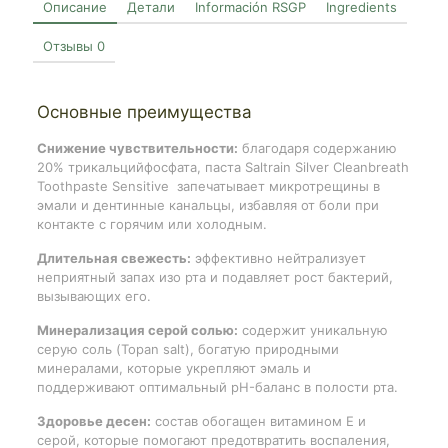
Описание
Детали
Información RSGP
Ingredients
Отзывы
0
Основные преимущества
Снижение чувствительности:
благодаря содержанию
20% трикальцийфосфата, паста Saltrain Silver Cleanbreath
Toothpaste Sensitive запечатывает микротрещины в
эмали и дентинные канальцы, избавляя от боли при
контакте с горячим или холодным.
Длительная свежесть:
эффективно нейтрализует
неприятный запах изо рта и подавляет рост бактерий,
вызывающих его.
Минерализация серой солью:
содержит уникальную
серую соль (Topan salt), богатую природными
минералами, которые укрепляют эмаль и
поддерживают оптимальный pH-баланс в полости рта.
Здоровье десен:
состав обогащен витамином E и
серой, которые помогают предотвратить воспаления,