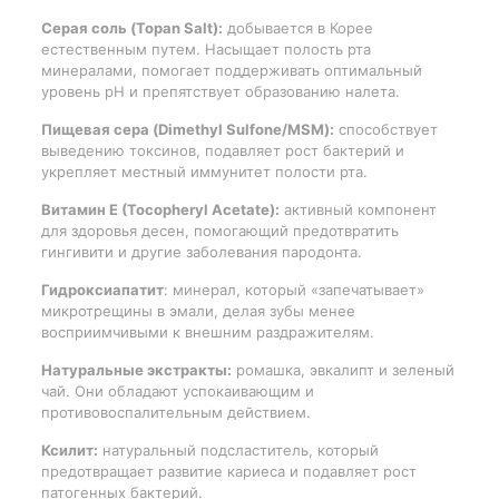
Серая соль (Topan Salt):
добывается в Корее
естественным путем. Насыщает полость рта
минералами, помогает поддерживать оптимальный
уровень pH и препятствует образованию налета.
Пищевая сера (Dimethyl Sulfone/MSM):
способствует
выведению токсинов, подавляет рост бактерий и
укрепляет местный иммунитет полости рта.
Витамин E (Tocopheryl Acetate):
активный компонент
для здоровья десен, помогающий предотвратить
гингивити и другие заболевания пародонта.
Гидроксиапатит
: минерал, который «запечатывает»
микротрещины в эмали, делая зубы менее
восприимчивыми к внешним раздражителям.
Натуральные экстракты:
ромашка, эвкалипт и зеленый
чай. Они обладают успокаивающим и
противовоспалительным действием.
Ксилит:
натуральный подсластитель, который
предотвращает развитие кариеса и подавляет рост
патогенных бактерий.