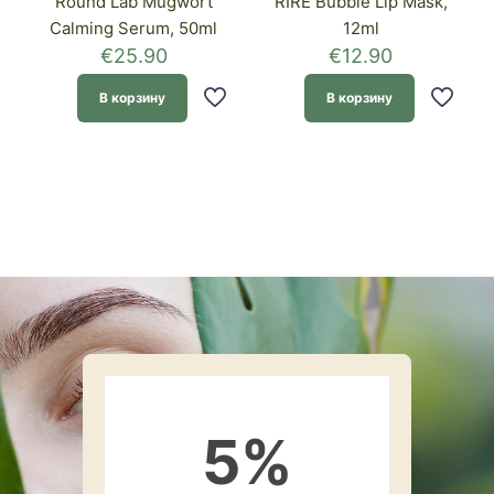
Round Lab Mugwort
RIRE Bubble Lip Mask,
Calming Serum, 50ml
12ml
€
25.90
€
12.90
В корзину
В корзину
5
%