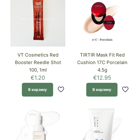
VT Cosmetics Red
TIRTIR Mask Fit Red
Booster Reedle Shot
Cushion 17C Porcelain
100, 1ml
4.5g
€
1.20
€
12.95
В корзину
В корзину