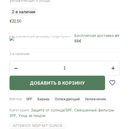
увлажняющего ухода.
2 в наличии
€
22.50
Бесплатная доставка
от
55€
2 в наличии
Количество
товара
Medipeel+
Mooltox
ДОБАВИТЬ В КОРЗИНУ
Hyaluronic
Acid
Air
Метка:
SPF
Барьер
Охлаждающий
Увлажнение
Fit
Sun
Категория:
Защита от солнца/SPF
,
Смешанные фильтры
Cream,
SPF
,
Уход за лицом
50g
АРТИКУЛ:
MDP-MT-SUNCR