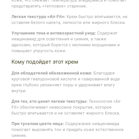
кожи, что снижает температуру эпидермиса и помогает
предотвратить «тепловое» старение.
Легкая текстура «Air Fit»:
Крем быстро впитывается, не
оставляя белого налета, липкости или жирного блеска.
Улучшение тона и антивозрастной уход:
Содержит
ниацинамид для осветления и сияния, а также
аденозин, который борется с мелкими морщинами и
повышает упругость кожи.
Кому подойдет этот крем
Для обладателей обезвоженной кожи:
Благодаря
круговой гиалуроновой кислоте и газированной воде
крем глубоко увлажняет поры и удерживает влагу
внутри.
Для тех, кто ценит легкие текстуры:
Технология «Air
Fit» обеспечивает невесомое покрытие, которое
быстро впитывается и не оставляет жирного блеска.
При тусклом цвете лица:
Содержание ниацинамида
помогает выровнять тон и придать коже естественное
сияние.