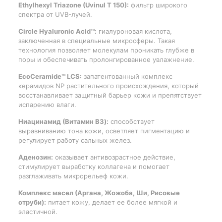
Ethylhexyl Triazone (Uvinul T 150):
фильтр широкого
спектра от UVB-лучей.
Circle Hyaluronic Acid™:
гиалуроновая кислота,
заключенная в специальные микросферы. Такая
технология позволяет молекулам проникать глубже в
поры и обеспечивать пролонгированное увлажнение.
EcoCeramide™ LCS:
запатентованный комплекс
керамидов NP растительного происхождения, который
восстанавливает защитный барьер кожи и препятствует
испарению влаги.
Ниацинамид (Витамин B3):
способствует
выравниванию тона кожи, осветляет пигментацию и
регулирует работу сальных желез.
Аденозин:
оказывает антивозрастное действие,
стимулирует выработку коллагена и помогает
разглаживать микрорельеф кожи.
Комплекс масел (Аргана, Жожоба, Ши, Рисовые
отруби):
питает кожу, делает ее более мягкой и
эластичной.