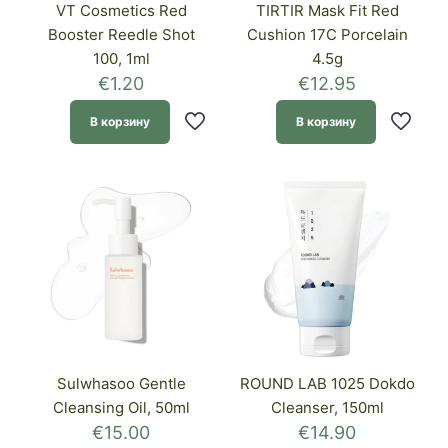
VT Cosmetics Red
TIRTIR Mask Fit Red
Booster Reedle Shot
Cushion 17C Porcelain
100, 1ml
4.5g
€
1.20
€
12.95
В корзину
В корзину
Sulwhasoo Gentle
ROUND LAB 1025 Dokdo
Cleansing Oil, 50ml
Cleanser, 150ml
€
15.00
€
14.90