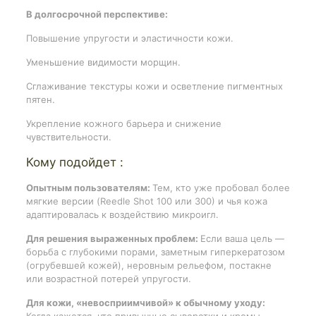
В долгосрочной перспективе:
Повышение упругости и эластичности кожи.
Уменьшение видимости морщин.
Сглаживание текстуры кожи и осветление пигментных
пятен.
Укрепление кожного барьера и снижение
чувствительности.
Кому подойдет :
Опытным пользователям:
Тем, кто уже пробовал более
мягкие версии (Reedle Shot 100 или 300) и чья кожа
адаптировалась к воздействию микроигл.
Для решения выраженных проблем:
Если ваша цель —
борьба с глубокими порами, заметным гиперкератозом
(огрубевшей кожей), неровным рельефом, постакне
или возрастной потерей упругости.
Для кожи, «невосприимчивой» к обычному уходу:
Когда кажется, что привычные сыворотки и кремы