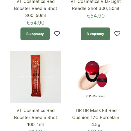
VT Cosmetics Red
VT Cosmetics Vita-Light
Booster Reedle Shot
Reedle Shot 300, 50ml
300, 50ml
€
54.90
€
54.90
В корзину
В корзину
VT Cosmetics Red
TIRTIR Mask Fit Red
Booster Reedle Shot
Cushion 17C Porcelain
100, 1ml
4.5g