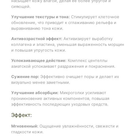
насыщает кожу влагой, делая её более упругой и
сияющей.
Улучшение текстуры и тона:
Стимулирует клеточное
обновление, что приводит к сглаживанию рельефа и
выравниванию тона кожи.
Антивозрастной эффект:
Активизирует выработку
коллагена и эластина, уменьшая выраженность морщин
и повышая упругость кожи.
Успокаивающее действие:
Комплекс центеллы
азиатской успокаивает раздражения и покраснения.
Сужение пор:
Эффективно очищает поры и делает их
визуально менее заметными.
Улучшение абсорбции:
Микроголки усиливают
проникновение активных компонентов, повышая
эффективность последующих уходовых средств.
Эффект:
Мгновенный:
Ощущение увлажнённости, свежести и
гладкости кожи.