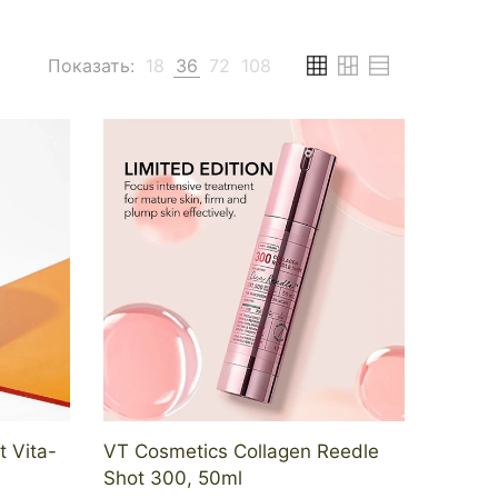
Показать:
18
36
72
108
 Vita-
VT Cosmetics Collagen Reedle
Shot 300, 50ml