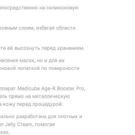
епосредственно на силиконовую
ровным слоем, избегая области
те ей высохнуть перед хранением.
есения масок, но и для их
оновой лопаткой по поверхности
парат Medicube Age-R Booster Pro,
ель прямо на металлическую
а кожу перед процедурой.
ально разработана для плотных и
n Jelly Cream, помогая
ках.