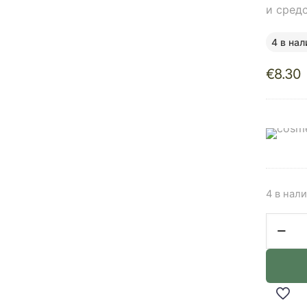
и средс
4 в нал
€
8.30
4 в нал
Количе
товара
Medicu
Jelly
Brush