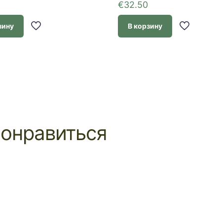
€
32.50
зину
В корзину
понравиться