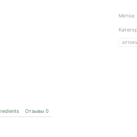
Метка:
Катего
АРТИК
gredients
Отзывы
0