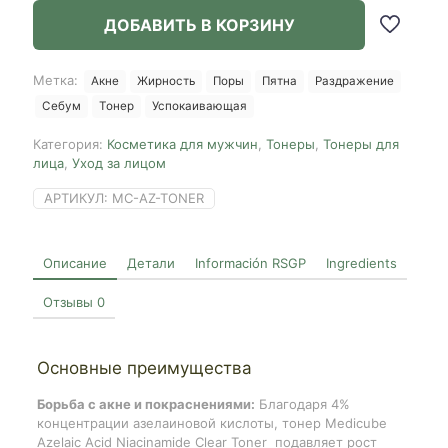
Azelaic
ДОБАВИТЬ В КОРЗИНУ
Acid
Niacinamide
Clear
Метка:
Акне
Жирность
Поры
Пятна
Раздражение
Toner,
Себум
Тонер
Успокаивающая
250ml
Категория:
Косметика для мужчин
,
Тонеры
,
Тонеры для
лица
,
Уход за лицом
АРТИКУЛ:
MC-AZ-TONER
Описание
Детали
Información RSGP
Ingredients
Отзывы
0
Основные преимущества
Борьба с акне и покраснениями:
Благодаря 4%
концентрации азелаиновой кислоты, тонер Medicube
Azelaic Acid Niacinamide Clear Toner подавляет рост