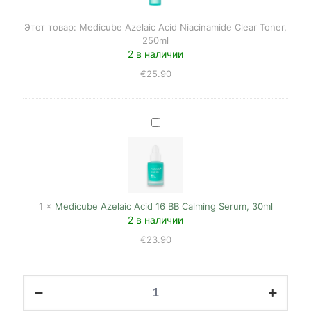
Toner,
250ml
Этот товар:
Medicube Azelaic Acid Niacinamide Clear Toner,
250ml
2 в наличии
€
25.90
Medicube
Azelaic
Acid
16
BB
Calming
Serum,
1
×
Medicube Azelaic Acid 16 BB Calming Serum, 30ml
30ml
2 в наличии
€
23.90
Количество
товара
Medicube