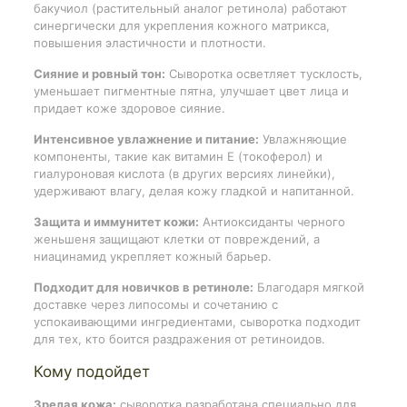
бакучиол (растительный аналог ретинола) работают
синергически для укрепления кожного матрикса,
повышения эластичности и плотности.
Сияние и ровный тон:
Сыворотка осветляет тусклость,
уменьшает пигментные пятна, улучшает цвет лица и
придает коже здоровое сияние.
Интенсивное увлажнение и питание:
Увлажняющие
компоненты, такие как витамин Е (токоферол) и
гиалуроновая кислота (в других версиях линейки),
удерживают влагу, делая кожу гладкой и напитанной.
Защита и иммунитет кожи:
Антиоксиданты черного
женьшеня защищают клетки от повреждений, а
ниацинамид укрепляет кожный барьер.
Подходит для новичков в ретиноле:
Благодаря мягкой
доставке через липосомы и сочетанию с
успокаивающими ингредиентами, сыворотка подходит
для тех, кто боится раздражения от ретиноидов.
Кому подойдет
Зрелая кожа:
сыворотка разработана специально для