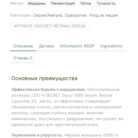
Метка:
Морщины
Пигментация
Пятна
Тусклость
Retinal
Liposome
Категория:
Серум/Ампула
,
Сыворотки
,
Уход за лицом
2%
+
АРТИКУЛ:
KSECRET-RETINAL-SERUM
Black
Ginseng,
30ml
Описание
Детали
Información RSGP
Ingredients
Отзывы
0
Основные преимущества
Эффективная борьба с морщинами:
Липосомальный
ретиналь (2%) K-SECRET Seoul 1988 Serum: Retinal
Liposome 2% мягко, но эффективно стимулирует
обновление клеток, синтез коллагена и гиалуроновой
кислоты, сокращая глубину морщин, включая
мимические, без сильного раздражения, что делает ее
идеальной даже для чувствительной кожи.
Укрепление и упругость:
Черный женьшень (58%) и