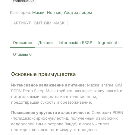
Увлажнение
80ml
Категория:
Маски
,
Ночная
,
Уход за лицом
АРТИКУЛ:
ISNT-GIM-MASK
Описание
Детали
Información RSGP
Ingredients
Отзывы
0
Основные преимущества
Интенсивное увлажнение и питание:
Маска Isntree GIM
PDRN Deep Sleep Mask глубоко насыщает кожу влагой и
питательными веществами в течение ночи,
предотвращая сухость и обезвоживание.
Повышение упругости и эластичности:
Содержит PDRN
(полидезоксирибонуклеотид, полученный из морских
водорослей гим с острова Вандо) и восемь типов
пептидов, которые активизируют процессы