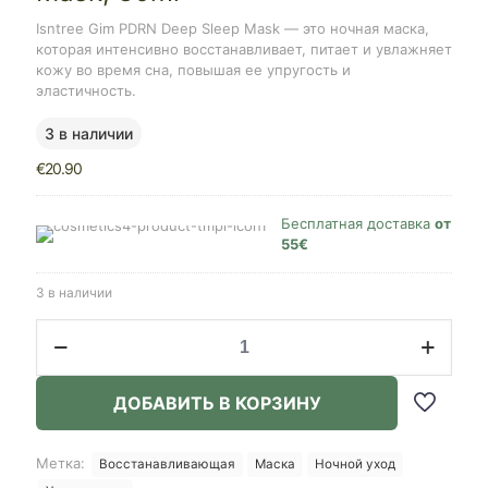
Isntree Gim PDRN Deep Sleep Mask — это ночная маска,
которая интенсивно восстанавливает, питает и увлажняет
кожу во время сна, повышая ее упругость и
эластичность.
3 в наличии
€
20.90
Бесплатная доставка
от
55€
3 в наличии
Количество
товара
Isntree
GIM
ДОБАВИТЬ В КОРЗИНУ
PDRN
Deep
Sleep
Метка:
Восстанавливающая
Маска
Ночной уход
Mask,