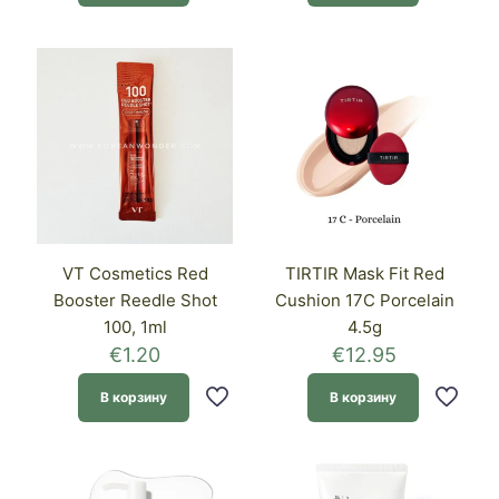
VT Cosmetics Red
TIRTIR Mask Fit Red
Booster Reedle Shot
Cushion 17C Porcelain
100, 1ml
4.5g
€
1.20
€
12.95
В корзину
В корзину