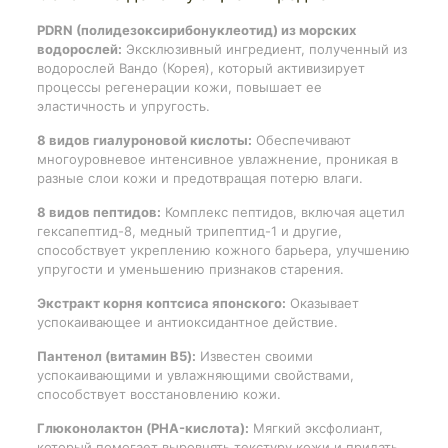
PDRN (полидезоксирибонуклеотид) из морских
водорослей:
Эксклюзивный ингредиент, полученный из
водорослей Вандо (Корея), который активизирует
процессы регенерации кожи, повышает ее
эластичность и упругость.
8 видов гиалуроновой кислоты:
Обеспечивают
многоуровневое интенсивное увлажнение, проникая в
разные слои кожи и предотвращая потерю влаги.
8 видов пептидов:
Комплекс пептидов, включая ацетил
гексапептид-8, медный трипептид-1 и другие,
способствует укреплению кожного барьера, улучшению
упругости и уменьшению признаков старения.
Экстракт корня коптсиса японского:
Оказывает
успокаивающее и антиоксидантное действие.
Пантенол (витамин B5):
Известен своими
успокаивающими и увлажняющими свойствами,
способствует восстановлению кожи.
Глюконолактон (PHA-кислота):
Мягкий эксфолиант,
который помогает выровнять текстуру кожи и придать