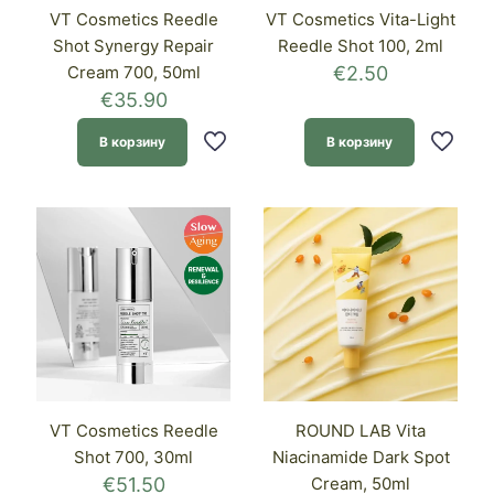
VT Cosmetics Reedle
VT Cosmetics Vita-Light
Shot Synergy Repair
Reedle Shot 100, 2ml
Cream 700, 50ml
€
2.50
€
35.90
В корзину
В корзину
VT Cosmetics Reedle
ROUND LAB Vita
Shot 700, 30ml
Niacinamide Dark Spot
€
51.50
Cream, 50ml