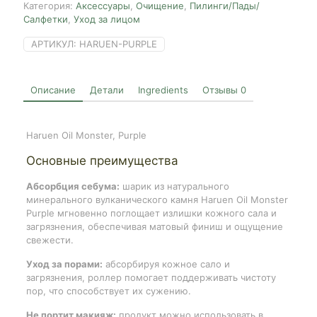
Категория:
Аксессуары
,
Очищение
,
Пилинги/Пады/
Салфетки
,
Уход за лицом
АРТИКУЛ:
HARUEN-PURPLE
Описание
Детали
Ingredients
Отзывы
0
Haruen Oil Monster, Purple
Основные преимущества
Абсорбция себума:
шарик из натурального
минерального вулканического камня Haruen Oil Monster
Purple мгновенно поглощает излишки кожного сала и
загрязнения, обеспечивая матовый финиш и ощущение
свежести.
Уход за порами:
абсорбируя кожное сало и
загрязнения, роллер помогает поддерживать чистоту
пор, что способствует их сужению.
Не портит макияж:
продукт можно использовать в