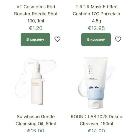
VT Cosmetics Red
TIRTIR Mask Fit Red
Booster Reedle Shot
Cushion 17C Porcelain
100, 1ml
4.5g
€
1.20
€
12.95
В корзину
В корзину
Sulwhasoo Gentle
ROUND LAB 1025 Dokdo
Cleansing Oil, 50ml
Cleanser, 150ml
€
15.00
€
14.90