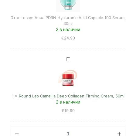
Capsule
100
Serum,
Этот товар:
Anua PDRN Hyaluronic Acid Capsule 100 Serum,
30ml
30ml
2 в наличии
€
24.90
Round
Lab
Camellia
Deep
Collagen
Firming
Cream,
1
×
Round Lab Camellia Deep Collagen Firming Cream, 50ml
50ml
2 в наличии
€
19.90
Количество
товара