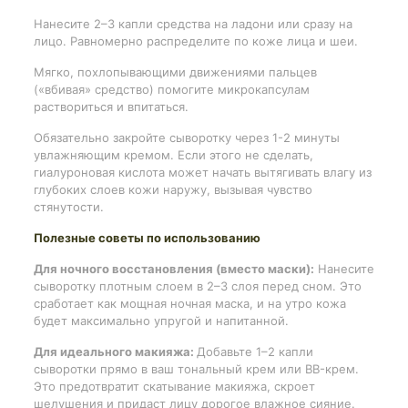
Нанесите 2–3 капли средства на ладони или сразу на
лицо. Равномерно распределите по коже лица и шеи.
Мягко, похлопывающими движениями пальцев
(«вбивая» средство) помогите микрокапсулам
раствориться и впитаться.
Обязательно закройте сыворотку через 1-2 минуты
увлажняющим кремом. Если этого не сделать,
гиалуроновая кислота может начать вытягивать влагу из
глубоких слоев кожи наружу, вызывая чувство
стянутости.
Полезные советы по использованию
Для ночного восстановления (вместо маски):
Нанесите
сыворотку плотным слоем в 2–3 слоя перед сном. Это
сработает как мощная ночная маска, и на утро кожа
будет максимально упругой и напитанной.
Для идеального макияжа:
Добавьте 1–2 капли
сыворотки прямо в ваш тональный крем или BB-крем.
Это предотвратит скатывание макияжа, скроет
шелушения и придаст лицу дорогое влажное сияние.