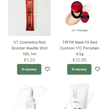
VT Cosmetics Red
TIRTIR Mask Fit Red
Booster Reedle Shot
Cushion 17C Porcelain
100, 1ml
4.5g
€
1.20
€
12.95
В корзину
В корзину