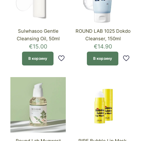
Sulwhasoo Gentle
ROUND LAB 1025 Dokdo
Cleansing Oil, 50ml
Cleanser, 150ml
€
15.00
€
14.90
В корзину
В корзину
Round Lab Mugwort
RIRE Bubble Lip Mask,