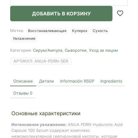
Anua
PDRN
ДОБАВИТЬ В КОРЗИНУ
Hyaluronic
Acid
Capsule
Метка:
Восстанавливающая
Купероз
Сухость
100
Увлажнение
Serum,
30ml
Категория:
Серум/Ампула
,
Сыворотки
,
Уход за лицом
АРТИКУЛ:
ANUA-PDRN-SER
Описание
Детали
Información RSGP
Ingredients
Отзывы
0
Основные характеристики
Интенсивное увлажнение:
ANUA PDRN Hyaluronic Acid
Capsule 100 Serum содержит комплекс
низкомолекулярной гиалуроновой кислоты, которая