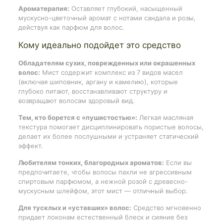
Ароматерапия:
Оставляет глубокий, насыщенный
мускусно-цветочный аромат с нотами сандала и розы,
действуя как парфюм для волос.
Кому идеально подойдет это средство
Обладателям сухих, поврежденных или окрашенных
волос:
Мист содержит комплекс из 7 видов масел
(включая шиповник, аргану и камелию), которые
глубоко питают, восстанавливают структуру и
возвращают волосам здоровый вид.
Тем, кто борется с «пушистостью»:
Легкая масляная
текстура помогает дисциплинировать пористые волосы,
делает их более послушными и устраняет статический
эффект.
Любителям тонких, благородных ароматов:
Если вы
предпочитаете, чтобы волосы пахли не агрессивным
спиртовым парфюмом, а нежной розой с древесно-
мускусным шлейфом, этот мист — отличный выбор.
Для тусклых и «уставших» волос:
Средство мгновенно
придает локонам естественный блеск и сияние без