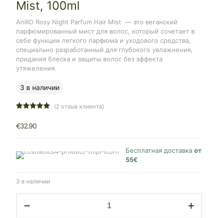
Mist, 100ml
AnillO Rosy Night Parfum Hair Mist
— это веганский
парфюмированный мист для волос, который сочетает в
себе функции легкого парфюма и уходового средства,
специально разработанный для глубокого увлажнения,
придания блеска и защиты волос без эффекта
утяжеления.
3 в наличии
(
2
отзыв клиента)
Рейтинг
6
5.00
из 5
€
32.90
на основе
опроса
пользователей
Бесплатная доставка
от
55€
3 в наличии
Количество
товара
AnillO