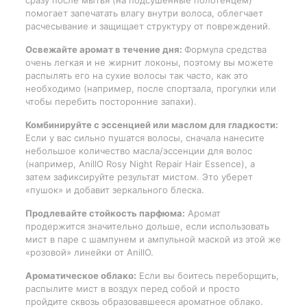
сразу после мытья (на подсушенные полотенцем)
помогает запечатать влагу внутри волоса, облегчает
расчесывание и защищает структуру от повреждений.
Освежайте аромат в течение дня:
Формула средства
очень легкая и не жирнит локоны, поэтому вы можете
распылять его на сухие волосы так часто, как это
необходимо (например, после спортзала, прогулки или
чтобы перебить посторонние запахи).
Комбинируйте с эссенцией или маслом для гладкости:
Если у вас сильно пушатся волосы, сначала нанесите
небольшое количество масла/эссенции для волос
(например, AnillO Rosy Night Repair Hair Essence), а
затем зафиксируйте результат мистом. Это уберет
«пушок» и добавит зеркального блеска.
Продлевайте стойкость парфюма:
Аромат
продержится значительно дольше, если использовать
мист в паре с шампунем и ампульной маской из этой же
«розовой» линейки от AnillO.
Ароматическое облако:
Если вы боитесь переборщить,
распылите мист в воздух перед собой и просто
пройдите сквозь образовавшееся ароматное облако.