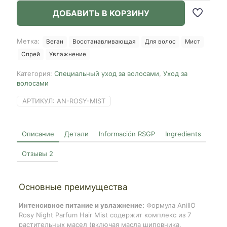
Rosy
ДОБАВИТЬ В КОРЗИНУ
Night
Parfum
Hair
Метка:
Веган
Восстанавливающая
Для волос
Мист
Mist,
Спрей
Увлажнение
100ml
Категория:
Специальный уход за волосами
,
Уход за
волосами
АРТИКУЛ:
AN-ROSY-MIST
Описание
Детали
Información RSGP
Ingredients
Отзывы
2
Основные преимущества
Интенсивное питание и увлажнение:
Формула AnillO
Rosy Night Parfum Hair Mist содержит комплекс из 7
растительных масел (включая масла шиповника,