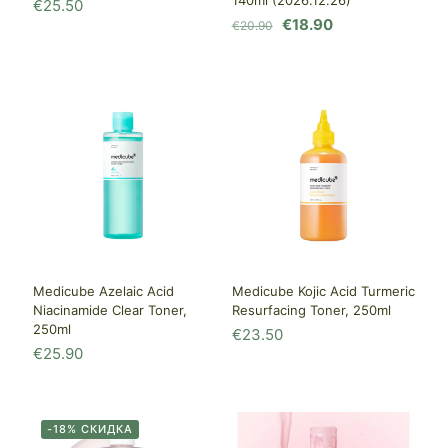
€
25.50
Первоначальная
Текущая
€
18.90
€
20.90
цена
цена:
составляла
€18.90.
€20.90.
Medicube Azelaic Acid
Medicube Kojic Acid Turmeric
Niacinamide Clear Toner,
Resurfacing Toner, 250ml
250ml
€
23.50
€
25.90
-18% СКИДКА