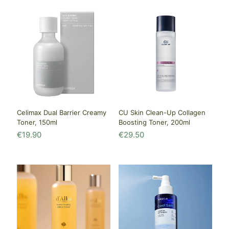
составляла
€18.50.
€21.90.
Celimax Dual Barrier Creamy
CU Skin Clean-Up Collagen
Toner, 150ml
Boosting Toner, 200ml
€
19.90
€
29.50