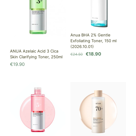
Anua BHA 2% Gentle
Exfoliating Toner, 150 ml
(2026.10.01)
ANUA Azelaic Acid 3 Cica
Первоначальная
Текущая
€
18.90
€
24.50
Skin Clarifying Toner, 250ml
цена
цена:
€
19.90
составляла
€18.90.
€24.50.