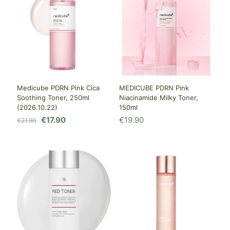
Medicube PDRN Pink Cica
MEDICUBE PDRN Pink
Soothing Toner, 250ml
Niacinamide Milky Toner,
(2026.10.22)
150ml
Первоначальная
Текущая
€
17.90
€
19.90
€
21.90
цена
цена:
составляла
€17.90.
€21.90.