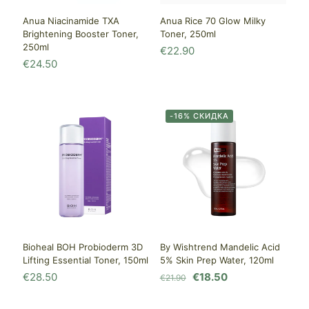
Anua Niacinamide TXA
Anua Rice 70 Glow Milky
Brightening Booster Toner,
Toner, 250ml
250ml
€
22.90
€
24.50
-16% СКИДКА
Bioheal BOH Probioderm 3D
By Wishtrend Mandelic Acid
Lifting Essential Toner, 150ml
5% Skin Prep Water, 120ml
Первоначальная
Текущая
€
28.50
€
18.50
€
21.90
цена
цена: