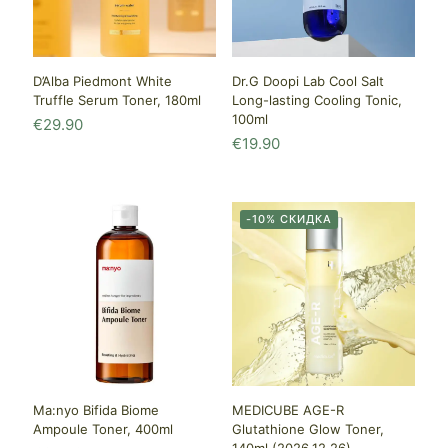
D’Alba Piedmont White
Dr.G Doopi Lab Cool Salt
Truffle Serum Toner, 180ml
Long-lasting Cooling Tonic,
100ml
€
29.90
€
19.90
-10% СКИДКА
Ma:nyo Bifida Biome
MEDICUBE AGE-R
Ampoule Toner, 400ml
Glutathione Glow Toner,
140ml (2026.12.26)