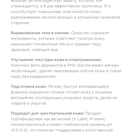
мощную антиоксидантную защиту, которая, как
утверждается, в 6 раз эффективнее прополиса. Это
способствует повышению эластичности кожи,
разглаживанию мелких морщин и улучшению признаков
старения.
Выравнивание тона и сияние:
Средство содержит
ингредиенты, которые осветляют тусклую кожу,
уменьшают пигментные пятна и придают лицу
здоровый, сияющий вид.
Улучшение текстуры кожи и отшелушивание:
Комплекс фито-ферментов и PHA обеспечивает мягкую
эксфолиацию, удаляя омертвевшие клетки кожи и сужая
поры без раздражения.
Подготовка кожи:
Легкая, быстро впитывающаяся
формула сыворотки-тонера готовит кожу к лучшему
восприятию последующих уходовых средств, делая ее
гладкой и упругой.
Подходит для чувствительной кожи:
Продукт
сертифицирован как веганский (V-Label, Италия),
гипоаллергенный и имеет слабокислый уровень pH
(4.0-6.0), что помогает поддерживать естественный