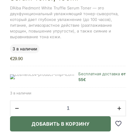
D’Alba Piedmont White Truffle Serum Toner — это
двухфункциональный увлажняющий тонер-сыворотка,
который дает глубокое увлажнение (до 100 часов),
питание, антивозрастное действие (разглаживание
морщин, повышение упругости), а также сияние и
выравнивание тона кожи.
3 в наличии
€
29.90
Бесплатная доставка
от
55€
3 в наличии
Количество
товара
D’Alba
Piedmont
ДОБАВИТЬ В КОРЗИНУ
White
Truffle