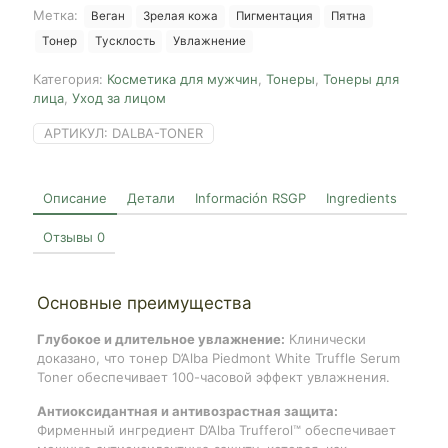
Serum
Метка:
Веган
Зрелая кожа
Пигментация
Пятна
Toner,
Тонер
Тусклость
Увлажнение
180ml
Категория:
Косметика для мужчин
,
Тонеры
,
Тонеры для
лица
,
Уход за лицом
АРТИКУЛ:
DALBA-TONER
Описание
Детали
Información RSGP
Ingredients
Отзывы
0
Основные преимущества
Глубокое и длительное увлажнение:
Клинически
доказано, что тонер D’Alba Piedmont White Truffle Serum
Toner обеспечивает 100-часовой эффект увлажнения.
Антиоксидантная и антивозрастная защита:
Фирменный ингредиент D’Alba Trufferol™ обеспечивает