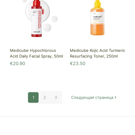
Medicube Hypochlorous
Medicube Kojic Acid Turmeric
Acid Daily Facial Spray, 50ml
Resurfacing Toner, 250ml
€
20.90
€
23.50
1
2
3
Следующая страница