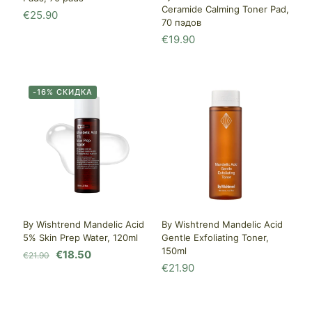
Ceramide Calming Toner Pad,
€
25.90
70 пэдов
€
19.90
-16% СКИДКА
By Wishtrend Mandelic Acid
By Wishtrend Mandelic Acid
5% Skin Prep Water, 120ml
Gentle Exfoliating Toner,
150ml
Первоначальная
Текущая
€
18.50
€
21.90
€
21.90
цена
цена:
составляла
€18.50.
€21.90.