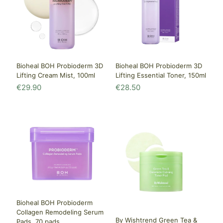
Bioheal BOH Probioderm 3D
Bioheal BOH Probioderm 3D
Lifting Essential Toner, 150ml
Lifting Cream Mist, 100ml
€
28.50
€
29.90
Bioheal BOH Probioderm
Collagen Remodeling Serum
By Wishtrend Green Tea &
Pads, 70 pads