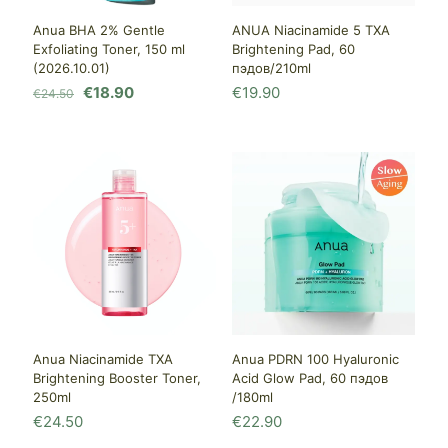
Anua BHA 2% Gentle
ANUA Niacinamide 5 TXA
Exfoliating Toner, 150 ml
Brightening Pad, 60
(2026.10.01)
пэдов/210ml
Первоначальная
Текущая
€
18.90
€
19.90
€
24.50
цена
цена:
составляла
€18.90.
€24.50.
Anua Niacinamide TXA
Anua PDRN 100 Hyaluronic
Brightening Booster Toner,
Acid Glow Pad, 60 пэдов
250ml
/180ml
€
24.50
€
22.90