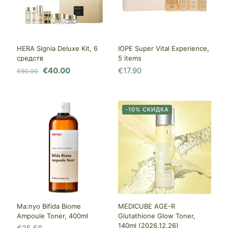
HERA Signia Deluxe Kit, 6
IOPE Super Vital Experience,
средств
5 items
Первоначальная
Текущая
€
40.00
€
17.90
€
50.00
цена
цена:
составляла
€40.00.
€50.00.
-10% СКИДКА
Ma:nyo Bifida Biome
MEDICUBE AGE-R
Ampoule Toner, 400ml
Glutathione Glow Toner,
140ml (2026.12.26)