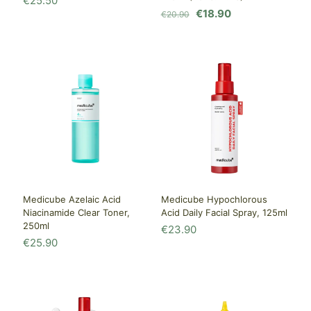
€
25.50
Первоначальная
Текущая
€
18.90
€
20.90
цена
цена:
составляла
€18.90.
€20.90.
Medicube Azelaic Acid
Medicube Hypochlorous
Niacinamide Clear Toner,
Acid Daily Facial Spray, 125ml
250ml
€
23.90
€
25.90