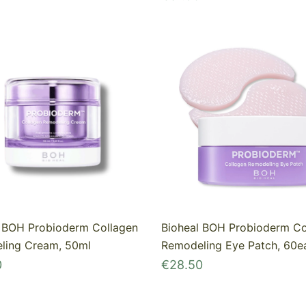
Bioheal BOH Probioderm Co
l BOH Probioderm Collagen
Remodeling Eye Patch, 60e
ling Cream, 50ml
€
28.50
0