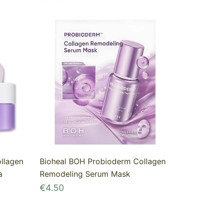
llagen
Bioheal BOH Probioderm Collagen
a
Remodeling Serum Mask
€
4.50