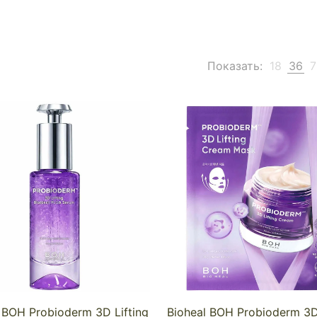
Показать:
18
36
7
 BOH Probioderm 3D Lifting
Bioheal BOH Probioderm 3D 