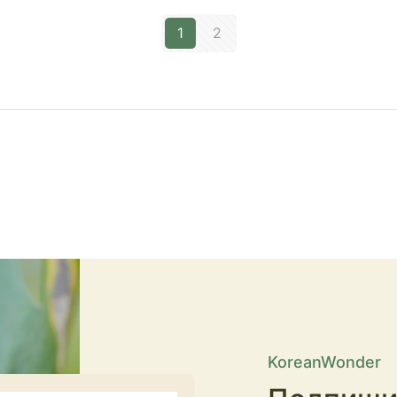
1
2
KoreanWonder