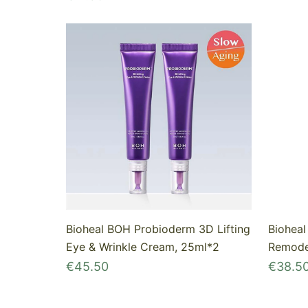
Bioheal BOH Probioderm 3D Lifting
Biohea
Eye & Wrinkle Cream, 25ml*2
Remode
€
45.50
€
38.5