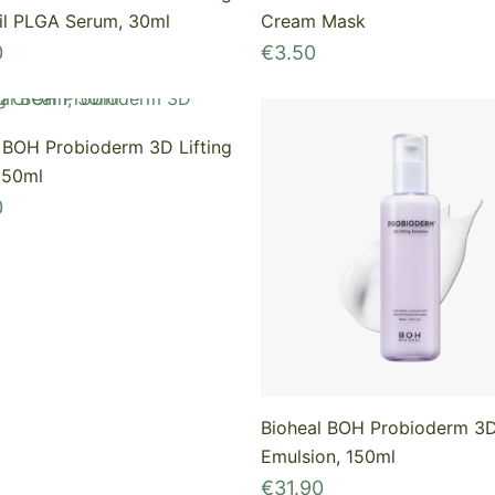
il PLGA Serum, 30ml
Cream Mask
0
€
3.50
 BOH Probioderm 3D Lifting
 50ml
0
Bioheal BOH Probioderm 3D 
Emulsion, 150ml
€
31.90