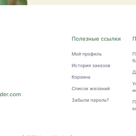
Полезные ссылки
Мой профиль
П
б
История заказов
Д
Корзина
и
У
Список желаний
и
der.com
Забыли пароль?
П
к