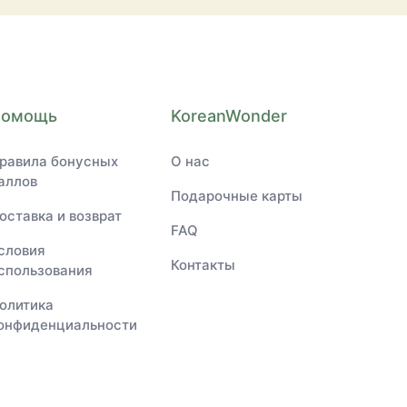
Помощь
KoreanWonder
равила бонусных
О нас
аллов
Подарочные карты
оставка и возврат
FAQ
словия
Контакты
спользования
олитика
онфиденциальности