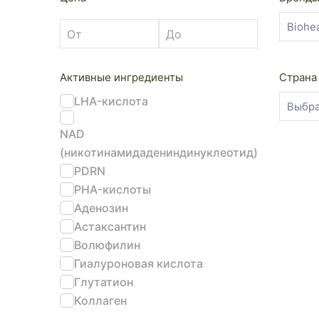
Активные ингредиенты
Страна
LHA-кислота
NAD
(никотинамидадениндинуклеотид)
PDRN
PHA-кислоты
Аденозин
Астаксантин
Волюфилин
Гиалуроновая кислота
Глутатион
Коллаген