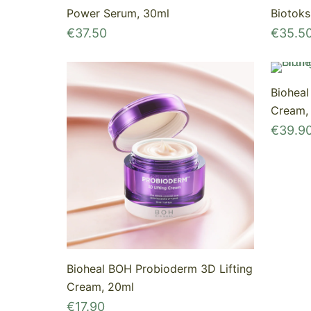
Power Serum, 30ml
Biotoks
€
37.50
€
35.5
Bioheal
Cream,
€
39.9
Bioheal BOH Probioderm 3D Lifting
Cream, 20ml
€
17.90