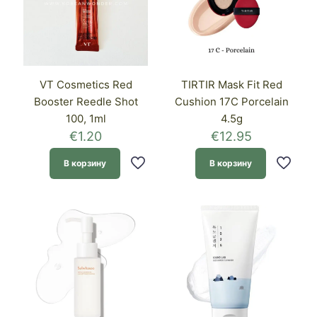
VT Cosmetics Red
TIRTIR Mask Fit Red
Booster Reedle Shot
Cushion 17C Porcelain
100, 1ml
4.5g
€
1.20
€
12.95
В корзину
В корзину