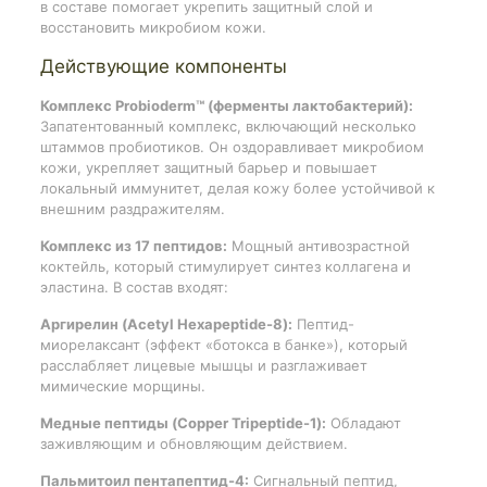
в составе помогает укрепить защитный слой и
восстановить микробиом кожи.
Действующие компоненты
Комплекс Probioderm™ (ферменты лактобактерий):
Запатентованный комплекс, включающий несколько
штаммов пробиотиков. Он оздоравливает микробиом
кожи, укрепляет защитный барьер и повышает
локальный иммунитет, делая кожу более устойчивой к
внешним раздражителям.
Комплекс из 17 пептидов:
Мощный антивозрастной
коктейль, который стимулирует синтез коллагена и
эластина. В состав входят:
Аргирелин (Acetyl Hexapeptide-8):
Пептид-
миорелаксант (эффект «ботокса в банке»), который
расслабляет лицевые мышцы и разглаживает
мимические морщины.
Медные пептиды (Copper Tripeptide-1):
Обладают
заживляющим и обновляющим действием.
Пальмитоил пентапептид-4:
Сигнальный пептид,