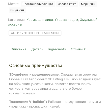
Lifting
Метка:
Восстанавливающая
Зрелая кожа
Морщины
Emulsion,
Эмульсия
150ml
Категория:
Кремы для лица
,
Уход за лицом
,
Эмульсии/
лосьоны
АРТИКУЛ:
BOH-3D-EMULSION
Описание
Детали
Ingredients
Отзывы
0
Основные преимущества
3D-лифтинг и моделирование:
Специальная формула
Bioheal BOH Probioderm 3D Lifting Emulsion воздействует
на обвисшие участки кожи, помогая восстановить
четкость контуров лица и сделать его более
«скульптурным».
Технология V-builder™:
Работает на улучшение тонуса и
«подтяжку» провисших тканей.