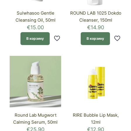
Sulwhasoo Gentle
ROUND LAB 1025 Dokdo
Cleansing Oil, 50ml
Cleanser, 150ml
€
15.00
€
14.90
В корзину
В корзину
Round Lab Mugwort
RIRE Bubble Lip Mask,
Calming Serum, 50ml
12ml
€
25.90
€
12.90