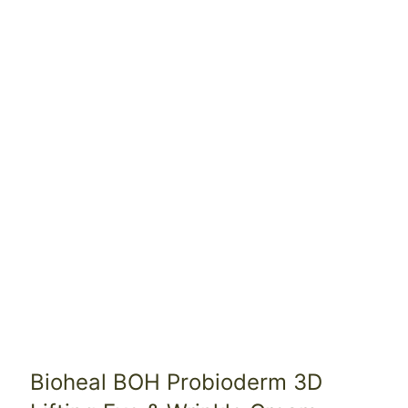
Bioheal BOH Probioderm 3D