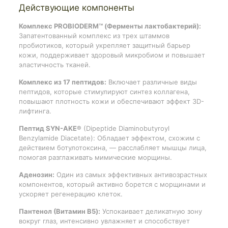
Действующие компоненты
Комплекс PROBIODERM™ (Ферменты лактобактерий):
Запатентованный комплекс из трех штаммов
пробиотиков, который укрепляет защитный барьер
кожи, поддерживает здоровый микробиом и повышает
эластичность тканей.
Комплекс из 17 пептидов:
Включает различные виды
пептидов, которые стимулируют синтез коллагена,
повышают плотность кожи и обеспечивают эффект 3D-
лифтинга.
Пептид SYN-AKE®
(Dipeptide Diaminobutyroyl
Benzylamide Diacetate): Обладает эффектом, схожим с
действием ботулотоксина, — расслабляет мышцы лица,
помогая разглаживать мимические морщины.
Аденозин:
Один из самых эффективных антивозрастных
компонентов, который активно борется с морщинами и
ускоряет регенерацию клеток.
Пантенол (Витамин B5):
Успокаивает деликатную зону
вокруг глаз, интенсивно увлажняет и способствует