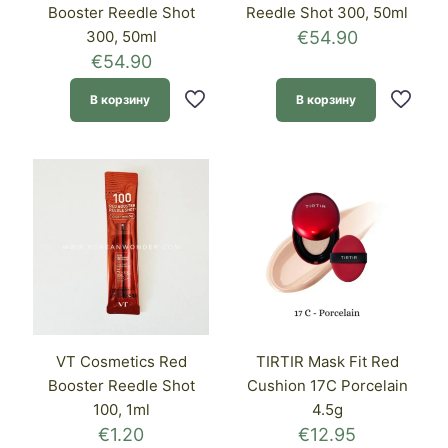
Booster Reedle Shot
Reedle Shot 300, 50ml
300, 50ml
€
54.90
€
54.90
В корзину
В корзину
VT Cosmetics Red
TIRTIR Mask Fit Red
Booster Reedle Shot
Cushion 17C Porcelain
100, 1ml
4.5g
€
1.20
€
12.95