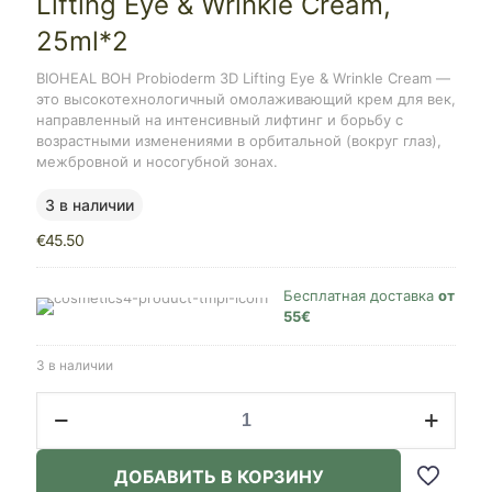
Lifting Eye & Wrinkle Cream,
25ml*2
BIOHEAL BOH Probioderm 3D Lifting Eye & Wrinkle Cream —
это высокотехнологичный омолаживающий крем для век,
направленный на интенсивный лифтинг и борьбу с
возрастными изменениями в орбитальной (вокруг глаз),
межбровной и носогубной зонах.
3 в наличии
€
45.50
Бесплатная доставка
от
55€
3 в наличии
Количество
товара
Bioheal
BOH
ДОБАВИТЬ В КОРЗИНУ
Probioderm