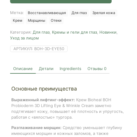
3D
Lifting
Метка:
Восстанавливающая
Для глаз
Зрелая кожа
Eye
Крем
Морщины
Отеки
&
Wrinkle
Категория:
Для глаз
,
Кремы и гели для глаз
,
Новинки
,
Cream,
Уход за лицом
25ml*2
АРТИКУЛ:
BOH-3D-EYE50
Описание
Детали
Ingredients
Отзывы
0
Основные преимущества
Выраженный лифтинг-эффект:
Крем Bioheal BOH
Probioderm 3D Lifting Eye & Wrinkle Cream заметно
подтягивает кожу, повышает её плотность и упругость,
работая с «вялостью» тургора.
Разглаживание морщин:
Средство уменьшает глубину
имеющихся морщин и кожных заломов, а также