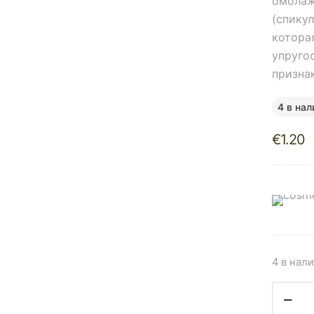
омолаж
(спику
котора
упругос
призна
4 в нал
€
1.20
4 в нал
Количе
товара