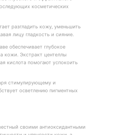
последующих косметических
ает разгладить кожу, уменьшить
авая лицу гладкость и сияние.
аве обеспечивает глубокое
а кожи. Экстракт центеллы
ая кислота помогают успокоить
аря стимулирующему и
бствует осветлению пигментных
вестный своими антиоксидантными
ичности и упругости кожи, а