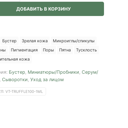
ДОБАВИТЬ В КОРЗИНУ
ics
Бустер
Зрелая кожа
Микроиглы/спикулы
ны
Пигментация
Поры
Пятна
Тусклость
ительная кожа
рия:
Бустер
,
Миниатюры/Пробники
,
Серум/
,
Сыворотки
,
Уход за лицом
УЛ:
VT-TRUFFLE100-1ML