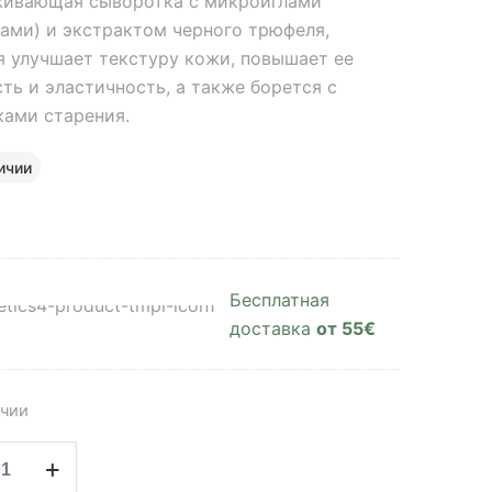
ивающая сыворотка с микроиглами
лами) и экстрактом черного трюфеля,
я улучшает текстуру кожи, повышает ее
ть и эластичность, а также борется с
ками старения.
ичии
Бесплатная
доставка
от 55€
ичии
ство