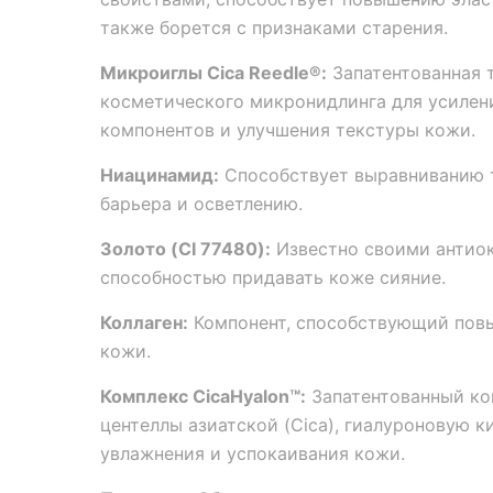
также борется с признаками старения.
Микроиглы Cica Reedle®:
Запатентованная 
косметического микронидлинга для усилен
компонентов и улучшения текстуры кожи.
Ниацинамид:
Способствует выравниванию 
барьера и осветлению.
Золото (CI 77480):
Известно своими антио
способностью придавать коже сияние.
Коллаген:
Компонент, способствующий повы
кожи.
Комплекс CicaHyalon™:
Запатентованный ко
центеллы азиатской (Cica), гиалуроновую к
увлажнения и успокаивания кожи.