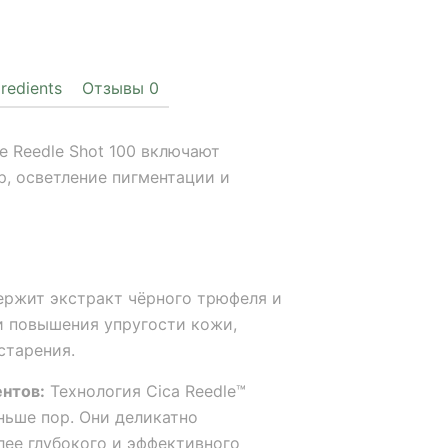
gredients
Отзывы
0
e Reedle Shot 100 включают
, осветление пигментации и
ржит экстракт чёрного трюфеля и
 и повышения упругости кожи,
старения.
нтов:
Технология Cica Reedle™
ньше пор. Они деликатно
лее глубокого и эффективного