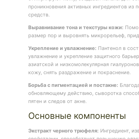
проникновения активных ингредиентов из 
средств.
Выравнивание тона и текстуры кожи:
Помог
размер пор и выровнять микрорельеф, прид
Укрепление и увлажнение:
Пантенол в сост
увлажнение и укрепление защитного барьер
азиатской и низкомолекулярная гиалуронов
кожу, снять раздражение и покраснение.
Борьба с пигментацией и постакне:
Благод
обновляющему действию, сыворотка спосо
пятен и следов от акне.
Основные компоненты
Экстракт черного трюфеля:
Ингредиент, из
свойствами, способствует повышению эласт