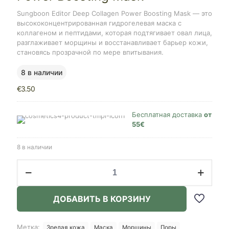
Sungboon Editor Deep Collagen Power Boosting Mask — это
высококонцентрированная гидрогелевая маска с
коллагеном и пептидами, которая подтягивает овал лица,
разглаживает морщины и восстанавливает барьер кожи,
становясь прозрачной по мере впитывания.
8 в наличии
€
3.50
Бесплатная доставка
от
55€
8 в наличии
Количество
товара
Sungboon
Editor
ДОБАВИТЬ В КОРЗИНУ
Deep
Collagen
Power
Метка:
Зрелая кожа
Маска
Морщины
Поры