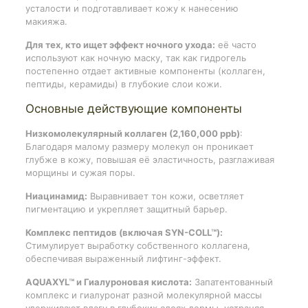
усталости и подготавливает кожу к нанесению
макияжа.
Для тех, кто ищет эффект ночного ухода:
её часто
используют как ночную маску, так как гидрогель
постепенно отдает активные компоненты (коллаген,
пептиды, керамиды) в глубокие слои кожи.
Основные действующие компоненты
Низкомолекулярный коллаген (2,160,000 ppb)
:
Благодаря малому размеру молекул он проникает
глубже в кожу, повышая её эластичность, разглаживая
морщины и сужая поры.
Ниацинамид:
Выравнивает тон кожи, осветляет
пигментацию и укрепляет защитный барьер.
Комплекс пептидов (включая SYN-COLL™):
Стимулирует выработку собственного коллагена,
обеспечивая выраженный лифтинг-эффект.
AQUAXYL™ и Гиалуроновая кислота:
Запатентованный
комплекс и гиалуронат разной молекулярной массы
удерживают влагу в глубоких слоях дермы, устраняя