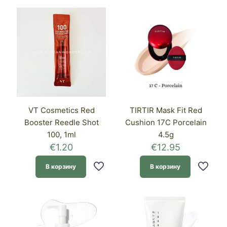
VT Cosmetics Red
TIRTIR Mask Fit Red
Booster Reedle Shot
Cushion 17C Porcelain
100, 1ml
4.5g
€
1.20
€
12.95
В корзину
В корзину