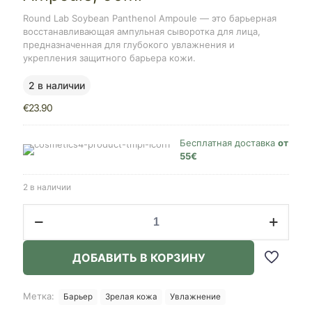
Round Lab Soybean Panthenol Ampoule — это барьерная
восстанавливающая ампульная сыворотка для лица,
предназначенная для глубокого увлажнения и
укрепления защитного барьера кожи.
2 в наличии
€
23.90
Бесплатная доставка
от
55€
2 в наличии
Количество
товара
ROUND
LAB
ДОБАВИТЬ В КОРЗИНУ
Soybean
Panthenol
Ampoule,
Метка:
Барьер
Зрелая кожа
Увлажнение
50ml