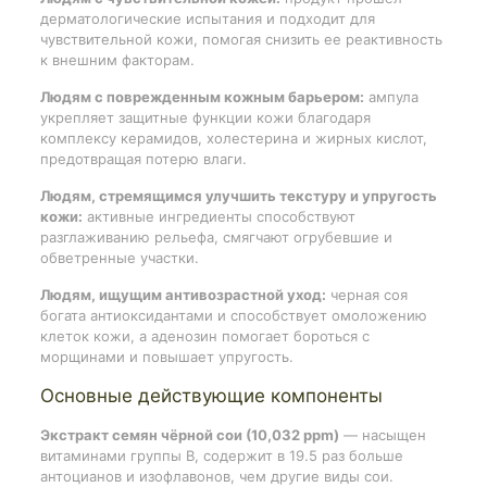
дерматологические испытания и подходит для
чувствительной кожи, помогая снизить ее реактивность
к внешним факторам.
Людям с поврежденным кожным барьером:
ампула
укрепляет защитные функции кожи благодаря
комплексу керамидов, холестерина и жирных кислот,
предотвращая потерю влаги.
Людям, стремящимся улучшить текстуру и упругость
кожи:
активные ингредиенты способствуют
разглаживанию рельефа, смягчают огрубевшие и
обветренные участки.
Людям, ищущим антивозрастной уход:
черная соя
богата антиоксидантами и способствует омоложению
клеток кожи, а аденозин помогает бороться с
морщинами и повышает упругость.
Основные действующие компоненты
Экстракт семян чёрной сои (10,032 ppm)
— насыщен
витаминами группы B, содержит в 19.5 раз больше
антоцианов и изофлавонов, чем другие виды сои.