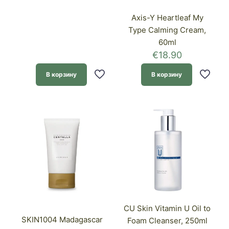
Axis-Y Heartleaf My
Type Calming Cream,
60ml
€
18.90
В корзину
В корзину
CU Skin Vitamin U Oil to
SKIN1004 Madagascar
Foam Cleanser, 250ml