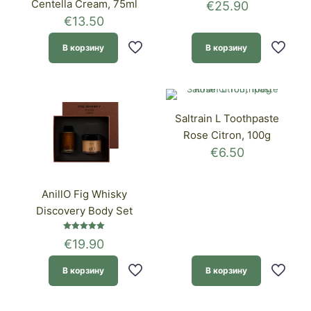
Centella Cream, 75ml
€
25.90
€
13.50
В корзину
В корзину
Saltrain L Toothpaste
Rose Citron, 100g
€
6.50
AnillO Fig Whisky
Discovery Body Set
Оценка
€
19.90
5.00
из 5
В корзину
В корзину