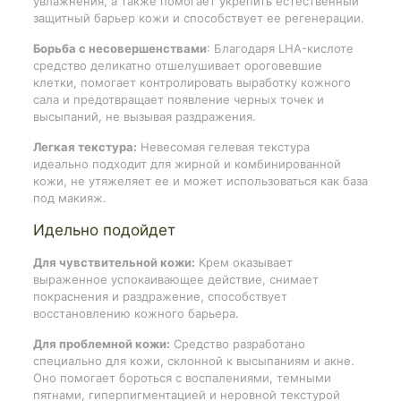
увлажнения, а также помогает укрепить естественный
защитный барьер кожи и способствует ее регенерации.
Борьба с несовершенствами
: Благодаря LHA-кислоте
средство деликатно отшелушивает ороговевшие
клетки, помогает контролировать выработку кожного
сала и предотвращает появление черных точек и
высыпаний, не вызывая раздражения.
Легкая текстура:
Невесомая гелевая текстура
идеально подходит для жирной и комбинированной
кожи, не утяжеляет ее и может использоваться как база
под макияж.
Идельно подойдет
Для чувствительной кожи:
Крем оказывает
выраженное успокаивающее действие, снимает
покраснения и раздражение, способствует
восстановлению кожного барьера.
Для проблемной кожи:
Средство разработано
специально для кожи, склонной к высыпаниям и акне.
Оно помогает бороться с воспалениями, темными
пятнами, гиперпигментацией и неровной текстурой