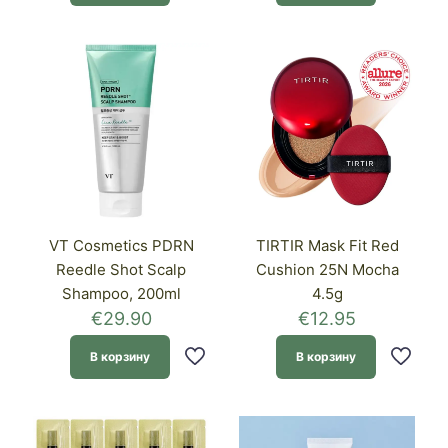
VT Cosmetics PDRN
TIRTIR Mask Fit Red
Reedle Shot Scalp
Cushion 25N Mocha
Shampoo, 200ml
4.5g
€
29.90
€
12.95
В корзину
В корзину