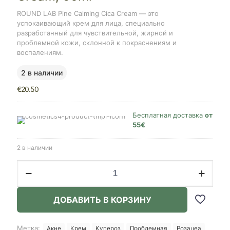
ROUND LAB Pine Calming Cica Cream — это
успокаивающий крем для лица, специально
разработанный для чувствительной, жирной и
проблемной кожи, склонной к покраснениям и
воспалениям.
2 в наличии
€
20.50
Бесплатная доставка
от
55€
2 в наличии
Количество
товара
ROUND
LAB
ДОБАВИТЬ В КОРЗИНУ
Pine
Calming
Cica
Метка:
Акне
Крем
Купероз
Проблемная
Розацеа