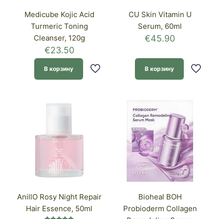
Medicube Kojic Acid
CU Skin Vitamin U
Turmeric Toning
Serum, 60ml
Cleanser, 120g
€
45.90
€
23.50
В корзину
В корзину
AnillO Rosy Night Repair
Bioheal BOH
Hair Essence, 50ml
Probioderm Collagen