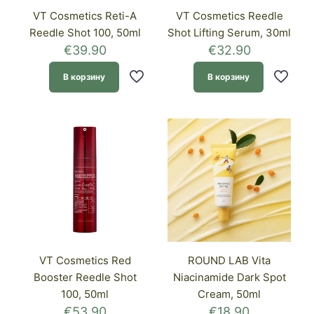
VT Cosmetics Reti-A
VT Cosmetics Reedle
Reedle Shot 100, 50ml
Shot Lifting Serum, 30ml
€
39.90
€
32.90
В корзину
В корзину
VT Cosmetics Red
ROUND LAB Vita
Booster Reedle Shot
Niacinamide Dark Spot
100, 50ml
Cream, 50ml
€
53.90
€
18.90