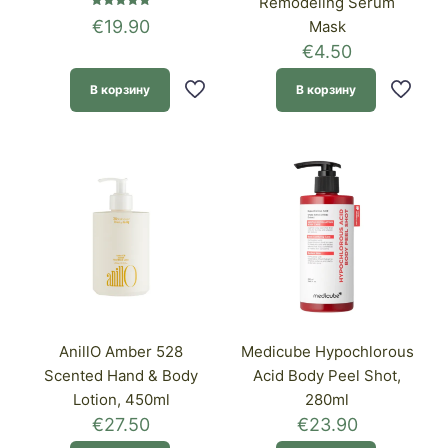
Remodeling Serum
Оценка
€
19.90
Mask
5.00
из 5
€
4.50
В корзину
В корзину
AnillO Amber 528
Medicube Hypochlorous
Scented Hand & Body
Acid Body Peel Shot,
Lotion, 450ml
280ml
€
27.50
€
23.90