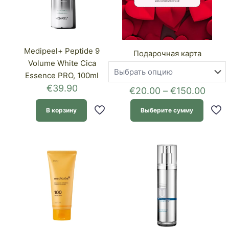
Medipeel+ Peptide 9
Подарочная карта
Volume White Cica
Essence PRO, 100ml
€
39.90
Диап
€
20.00
–
€
150.00
цен:
€20.
В корзину
Выберите сумму
–
€150
Этот
товар
имеет
несколько
вариаций.
Опции
можно
выбрать
на
странице
товара.