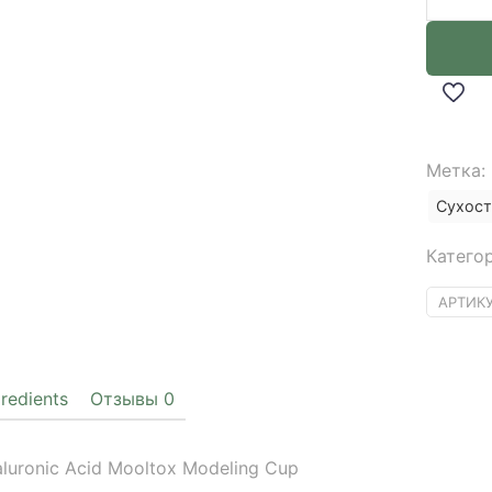
товара
Medipe
Vegan
Hyaluro
Acid
Moolto
Метка:
Modeli
Cup
Сухост
Pack
Катего
АРТИК
gredients
Отзывы
0
ronic Acid Mooltox Modeling Cup