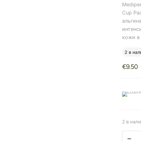
Medipee
Cup Pa
альгин
интенс
кожи в
2 в нал
€
9.50
2 в нал
Количе