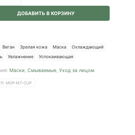
el+
ДОБАВИТЬ В КОРЗИНУ
nic
x
Веган
Зрелая кожа
Маска
Охлаждающий
ng
ь
Увлажнение
Успокаивающая
рия:
Маски
,
Смываемые
,
Уход за лицом
УЛ:
MDP-MT-CUP