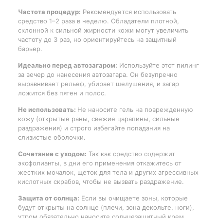
Частота процедур:
Рекомендуется использовать
средство 1–2 раза в неделю. Обладатели плотной,
склонной к сильной жирности кожи могут увеличить
частоту до 3 раз, но ориентируйтесь на защитный
барьер.
Идеально перед автозагаром:
Используйте этот пилинг
за вечер до нанесения автозагара. Он безупречно
выравнивает рельеф, убирает шелушения, и загар
ложится без пятен и полос.
Не использовать:
Не наносите гель на поврежденную
кожу (открытые раны, свежие царапины, сильные
раздражения) и строго избегайте попадания на
слизистые оболочки.
Сочетание с уходом:
Так как средство содержит
эксфолианты, в дни его применения откажитесь от
жестких мочалок, щеток для тела и других агрессивных
кислотных скрабов, чтобы не вызвать раздражение.
Защита от солнца:
Если вы очищаете зоны, которые
будут открыты на солнце (плечи, зона декольте, ноги),
утром обязательно наносите солнцезащитный крем