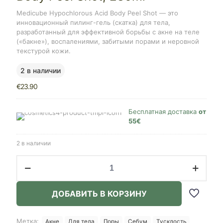
Medicube Hypochlorous Acid Body Peel Shot — это
инновационный пилинг-гель (скатка) для тела,
разработанный для эффективной борьбы с акне на теле
(«бакне»), воспалениями, забитыми порами и неровной
текстурой кожи.
2 в наличии
€
23.90
Бесплатная доставка
от
55€
2 в наличии
Количество
товара
Medicube
Hypochlorous
ДОБАВИТЬ В КОРЗИНУ
Acid
Body
Peel
Метка:
Акне
Для тела
Поры
Себум
Тусклость