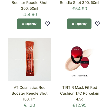
Booster Reedle Shot
Reedle Shot 300, 50ml
300, 50ml
€
54.90
€
54.90
В корзину
В корзину
VT Cosmetics Red
TIRTIR Mask Fit Red
Booster Reedle Shot
Cushion 17C Porcelain
100, 1ml
4.5g
€
1.20
€
12.95