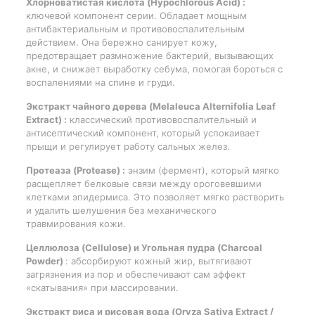
Хлорноватистая кислота (Hypochlorous Acid) :
ключевой компонент серии. Обладает мощным
антибактериальным и противовоспалительным
действием. Она бережно санирует кожу,
предотвращает размножение бактерий, вызывающих
акне, и снижает выработку себума, помогая бороться с
воспалениями на спине и груди.
Экстракт чайного дерева (Melaleuca Alternifolia Leaf
Extract) :
классический противовоспалительный и
антисептический компонент, который успокаивает
прыщи и регулирует работу сальных желез.
Протеаза (Protease) :
энзим (фермент), который мягко
расщепляет белковые связи между ороговевшими
клетками эпидермиса. Это позволяет мягко растворить
и удалить шелушения без механического
травмирования кожи.
Целлюлоза (Cellulose) и Угольная пудра (Charcoal
Powder)
: абсорбируют кожный жир, вытягивают
загрязнения из пор и обеспечивают сам эффект
«скатывания» при массировании.
Экстракт риса и рисовая вода (Oryza Sativa Extract /