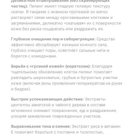
Деликатное отшелушивание (без скрабирующих
частиц):
Пилинг имеет гладкую гелевую текстуру
скатки. В тандеме с энзимом протеазой он мягко
растворяет связи между ороговевшими клетками и
загрязнениями, деликатно «скатывая» их с поверхности
кожи без риска поцарапать или раздражить ее.
Глубокое очищение пор и себорегуляция:
Средство
эффективно абсорбирует излишки кожного сала,
глубоко очищает поры, осветляет сальные нити и
борется с комедонами.
Борьба с «гусиной кожей» (кератозом):
Благодаря
тщательному обновлению клеток пилинг помогает
разгладить шероховатые, грубые и бугристые участки
кожи (включая зоны проявления гиперкератоза на руках
и бедрах).
Быстрое успокаивающее действие:
Экстракты
центеллы азиатской и чайного дерева в составе
мгновенно снимают покраснения, зуд и раздражения,
ускоряя заживление поврежденных участков.
Выравнивание тона и сияние:
Экстракт риса и витамин
E помогают бороться с постакне и тусклостью,