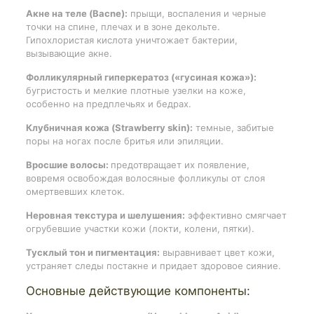
Акне на теле (Bacne):
прыщи, воспаления и черные
точки на спине, плечах и в зоне декольте.
Гипохлористая кислота уничтожает бактерии,
вызывающие акне.
Фолликулярный гиперкератоз («гусиная кожа»):
бугристость и мелкие плотные узелки на коже,
особенно на предплечьях и бедрах.
Клубничная кожа (Strawberry skin):
темные, забитые
поры на ногах после бритья или эпиляции.
Вросшие волосы:
предотвращает их появление,
вовремя освобождая волосяные фолликулы от слоя
омертвевших клеток.
Неровная текстура и шелушения:
эффективно смягчает
огрубевшие участки кожи (локти, колени, пятки).
Тусклый тон и пигментация:
выравнивает цвет кожи,
устраняет следы постакне и придает здоровое сияние.
Основные действующие компоненты: