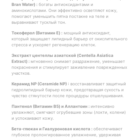
Bran Water) :
богаты антиоксидантами и
аминокислотами. Они эффективно осветляют кожу,
помогают уменьшить пятна постакне на теле и
выравнивают тусклый тон.
Токоферол (Витамин E) :
мощный антиоксидант,
который защищает липидный барьер от окислительного
стресса и ускоряет регенерацию клеток.
Экстракт центеллы азиатской (Centella Asiatica
Extract) :
мгновенно снимает раздражение, уменьшает
покраснения и стимулирует заживление поврежденных
участков.
Керамид NP (Ceramide NP) :
восстанавливает защитный
гидролипидный барьер кожи, предотвращая сухость и
чувство стянутости после процедуры отшелушивания.
Пантенол (Витамин B5) и Аллантоин :
интенсивно
увлажняют, смягчают огрубевшие зоны (локти, колени)
и успокаивают кожу.
Бета-глюкан и Гиалуроновая кислота :
обеспечивают
глубокое пролонгированное увлажнение, удерживая