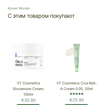
Korean Wonder
С этим товаром покупают
VT Cosmetics
VT Cosmetics Cica Reti-
Glucamune Cream,
A Cream 0.05, 30ml
100ml
Оценка
€
25.90
€
30.90
4.87
из 5