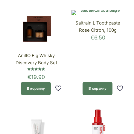
Saltrain L Toothpaste
Rose Citron, 100g
€
6.50
AnillO Fig Whisky
Discovery Body Set
Оценка
€
19.90
5.00
из 5
В корзину
В корзину