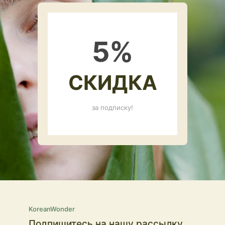
5
%
СКИДКА
за подписку!
KoreanWonder
Подпишитесь на нашу рассылку