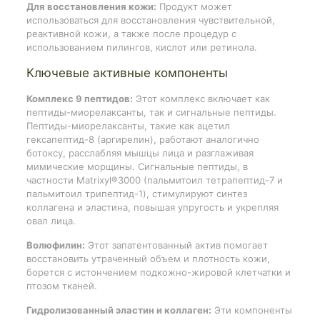
Для восстановления кожи:
Продукт может
использоваться для восстановления чувствительной,
реактивной кожи, а также после процедур с
использованием пилингов, кислот или ретинола.
Ключевые активные компоненты
Комплекс 9 пептидов:
Этот комплекс включает как
пептиды-миорелаксанты, так и сигнальные пептиды.
Пептиды-миорелаксанты, такие как ацетил
гексапептид-8 (аргирелин), работают аналогично
ботоксу, расслабляя мышцы лица и разглаживая
мимические морщины. Сигнальные пептиды, в
частности Matrixyl®3000 (пальмитоил тетрапептид-7 и
пальмитоил трипептид-1), стимулируют синтез
коллагена и эластина, повышая упругость и укрепляя
овал лица.
Волюфилин:
Этот запатентованный актив помогает
восстановить утраченный объем и плотность кожи,
борется с истончением подкожно-жировой клетчатки и
птозом тканей.
Гидролизованный эластин и коллаген:
Эти компоненты