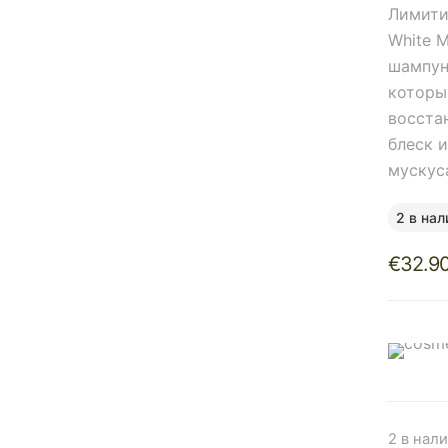
Лимити
White M
шампун
которы
восста
блеск 
мускус
2 в нал
€
32.9
2 в нал