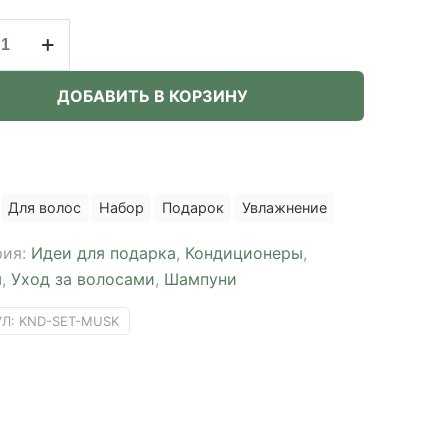
ство
ДОБАВИТЬ В КОРЗИНУ
mia
Для волос
Набор
Подарок
Увлажнение
рия:
Идеи для подарка
,
Кондиционеры
,
500ml
ы
,
Уход за волосами
,
Шампуни
УЛ:
KND-SET-MUSK