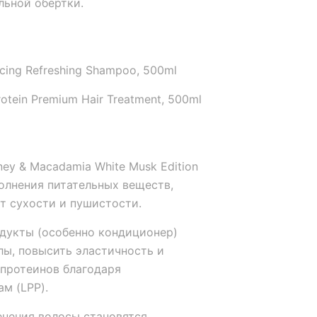
льной обертки.
ncing Refreshing Shampoo, 500ml
otein Premium Hair Treatment, 500ml
ey & Macadamia White Musk Edition
олнения питательных веществ,
т сухости и пушистости.
укты (особенно кондиционер)
ы, повысить эластичность и
протеинов благодаря
м (LPP).
нения волосы становятся