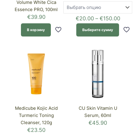
Volume White Cica
Essence PRO, 100ml
€
39.90
Диап
€
20.00
–
€
150.00
цен:
€20.
В корзину
Выберите сумму
–
€150
Этот
товар
имеет
несколько
вариаций.
Опции
можно
выбрать
на
странице
товара.
Medicube Kojic Acid
CU Skin Vitamin U
Turmeric Toning
Serum, 60ml
Cleanser, 120g
€
45.90
€
23.50