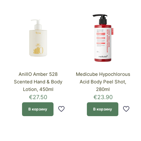
AnillO Amber 528
Medicube Hypochlorous
Scented Hand & Body
Acid Body Peel Shot,
Lotion, 450ml
280ml
€
27.50
€
23.90
В корзину
В корзину