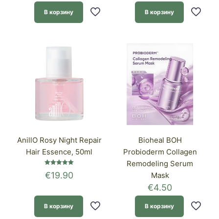
В корзину
В корзину
AnillO Rosy Night Repair
Bioheal BOH
Hair Essence, 50ml
Probioderm Collagen
Remodeling Serum
Оценка
€
19.90
Mask
5.00
из 5
€
4.50
В корзину
В корзину