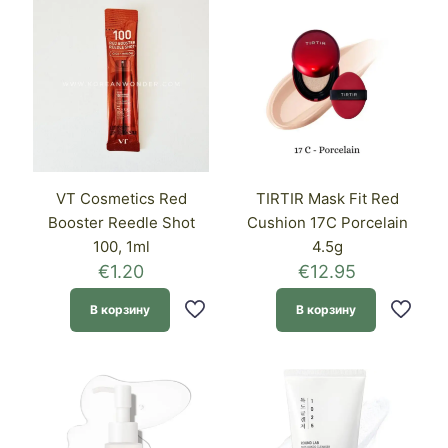
VT Cosmetics Red
TIRTIR Mask Fit Red
Booster Reedle Shot
Cushion 17C Porcelain
100, 1ml
4.5g
€
1.20
€
12.95
В корзину
В корзину