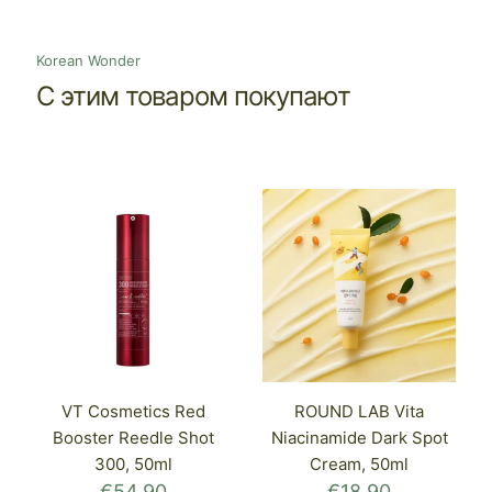
Korean Wonder
С этим товаром покупают
VT Cosmetics Red
ROUND LAB Vita
Booster Reedle Shot
Niacinamide Dark Spot
300, 50ml
Cream, 50ml
€
54.90
€
18.90