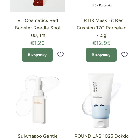
VT Cosmetics Red
TIRTIR Mask Fit Red
Booster Reedle Shot
Cushion 17C Porcelain
100, 1ml
4.5g
€
1.20
€
12.95
В корзину
В корзину
Sulwhasoo Gentle
ROUND LAB 1025 Dokdo