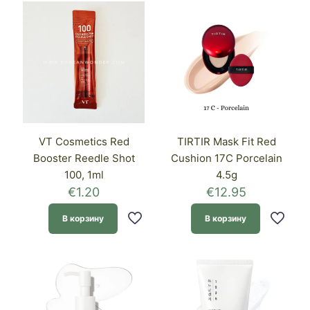
VT Cosmetics Red
TIRTIR Mask Fit Red
Booster Reedle Shot
Cushion 17C Porcelain
100, 1ml
4.5g
€
1.20
€
12.95
В корзину
В корзину