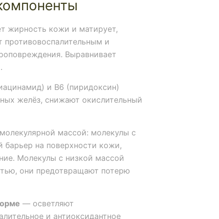
компоненты
 жирность кожи и матирует,
ет противовоспалительным и
роповреждения. Выравнивает
.
ниацинамид) и B6 (пиридоксин)
ьных желёз, снижают окислительный
молекулярной массой: молекулы с
 барьер на поверхности кожи,
ие. Молекулы с низкой массой
тью, они предотвращают потерю
форме
— осветляют
алительное и антиоксидантное