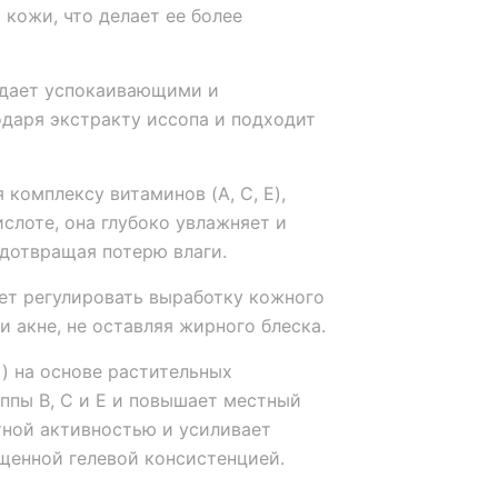
кожи, что делает ее более
дает успокаивающими и
даря экстракту иссопа и подходит
 комплексу витаминов (A, C, E),
слоте, она глубоко увлажняет и
дотвращая потерю влаги.
ет регулировать выработку кожного
и акне, не оставляя жирного блеска.
) на основе растительных
ппы B, С и Е и повышает местный
тной активностью и усиливает
щенной гелевой консистенцией.