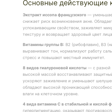
Основные действующие 
Экстракт иссопа французского
— уменьшает
снижает риск возникновения акне. Облада
успокаивающим свойством, заживляет мик
текстуру и возвращает здоровый цвет лица
Витамины группы B:
B2 (рибофлавин), B3 (
выравнивают тон, нормализуют работу сал
стресс и повышают местный иммунитет.
8 видов гиалуроновой кислоты
— с разной 
высокой массой восстанавливают защитный
ускоряют заживление и уменьшают шелушен
обладают высокой проникающей способнос
влаги на клеточном уровне.
4 вида витамина С в стабильной и кислой 
гиперпигментацию, оказывают противовосп