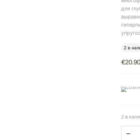
многоф
для гл
выравн
гиперп
упруго
2 в нал
€
20.9
2 в нал
Количе
товара