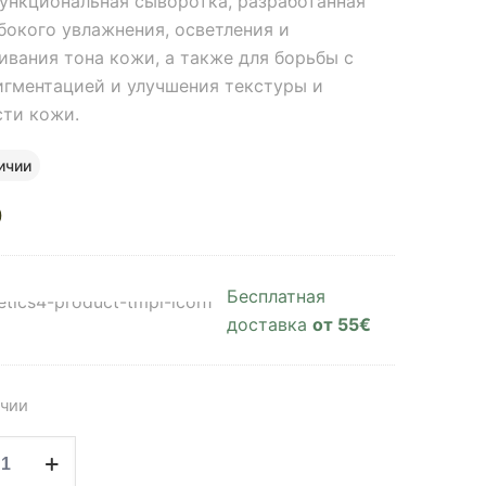
ункциональная сыворотка, разработанная
убокого увлажнения, осветления и
ивания тона кожи, а также для борьбы с
игментацией и улучшения текстуры и
сти кожи.
ичии
0
Бесплатная
доставка
от 55€
ичии
ство