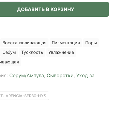
ДОБАВИТЬ В КОРЗИНУ
Восстанавливающая
Пигментация
Поры
Себум
Тусклость
Увлажнение
аивающая
рия:
Серум/Ампула
,
Сыворотки
,
Уход за
УЛ:
ARENCIA-SER30-HYS