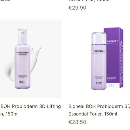
€
29.90
 BOH Probioderm 3D Lifting
Bioheal BOH Probioderm 3D 
n, 150ml
Essential Toner, 150ml
€
28.50