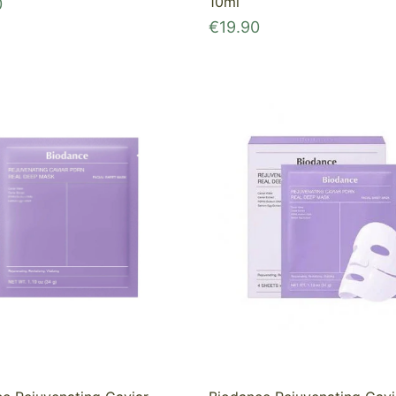
10ml
0
€
19.90