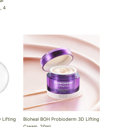
ar
, 4
Bioheal BOH Probioderm 3D Lifting
Lifting
Cream, 20ml