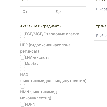
Активные ингредиенты
Страна
EGF/MGF/Стволовые клетки
HPR (гидроксипинаколона
ретиноат)
LHA-кислота
Matrixyl
NAD
(никотинамидадениндинуклеотид)
NMN (никотинамид
мононуклеотид)
PDRN