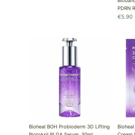
Biodanc
PDRN R
€
5.90
Bioheal BOH Probioderm 3D Lifting
Bioheal
Biotoksil PLGA Serum, 30ml
Cream 