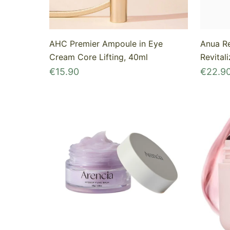
AHC Premier Ampoule in Eye
Anua Re
Cream Core Lifting, 40ml
Revital
€
15.90
€
22.9