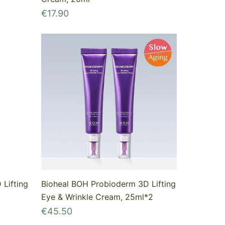
€
17.90
Lifting
Bioheal BOH Probioderm 3D Lifting
Eye & Wrinkle Cream, 25ml*2
€
45.50