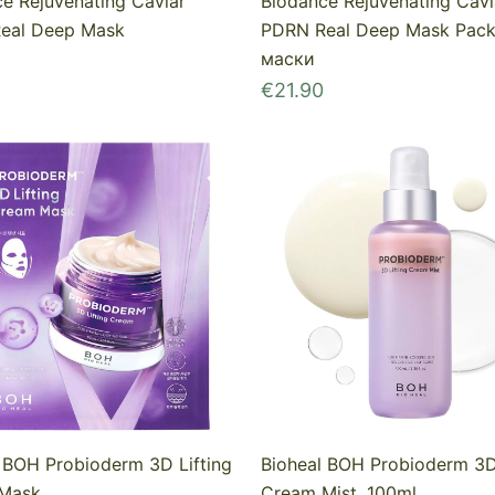
Biodance Rejuvenating Cavi
e Rejuvenating Caviar
PDRN Real Deep Mask Pack
eal Deep Mask
маски
€
21.90
 BOH Probioderm 3D Lifting
Bioheal BOH Probioderm 3D 
Mask
Cream Mist, 100ml