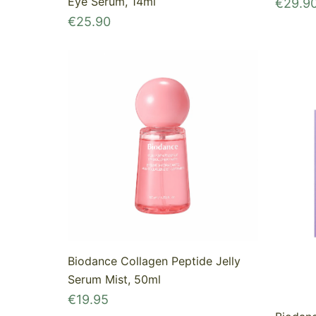
Eye Serum, 14ml
€
29.9
€
25.90
Biodance Collagen Peptide Jelly
Serum Mist, 50ml
€
19.95