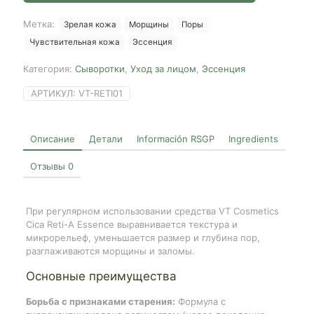
Reti-
A
Метка:
Зрелая кожа
Морщины
Поры
Essence
Чувствительная кожа
Эссенция
0.1,
30ml
Категория:
Сыворотки
,
Уход за лицом
,
Эссенция
АРТИКУЛ:
VT-RETI01
Описание
Детали
Información RSGP
Ingredients
Отзывы
0
При регулярном использовании средства VT Cosmetics
Cica Reti-A Essence выравнивается текстура и
микрорельеф, уменьшается размер и глубина пор,
разглаживаются морщины и заломы.
Основные преимущества
Борьба с признаками старения:
Формула с