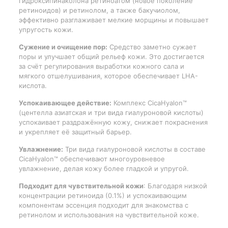
гидроксипинаколона ретиноатом (новое поколение
ретиноидов) и ретинолом, а также бакучиолом,
эффективно разглаживает мелкие морщины и повышает
упругость кожи.
Сужение и очищение пор:
Средство заметно сужает
поры и улучшает общий рельеф кожи. Это достигается
за счёт регулирования выработки кожного сала и
мягкого отшелушивания, которое обеспечивает LHA-
кислота.
Успокаивающее действие:
Комплекс CicaHyalon™
(центелла азиатская и три вида гиалуроновой кислоты)
успокаивает раздражённую кожу, снижает покраснения
и укрепляет её защитный барьер.
Увлажнение:
Три вида гиалуроновой кислоты в составе
CicaHyalon™ обеспечивают многоуровневое
увлажнение, делая кожу более гладкой и упругой.
Подходит для чувствительной кожи
: Благодаря низкой
концентрации ретиноида (0.1%) и успокаивающим
компонентам эссенция подходит для знакомства с
ретинолом и использования на чувствительной коже.