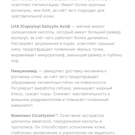
осветляет пигментацию. Имеет более крупные
молекулы, чем AHA, за счёт чего подходит для
чувствительной кожи.
LHA (Capryloyl Salicylic Acid)
— мягкий аналог
салициловой кислоты, который имеет больший размер
молекул, за счёт чего работает более деликатно.
Растворяет загрязнения в порах, осветляет сальные
нити, предотвращает появление чёрных точек,
выравнивает микрорельеф, уменьшая размер и глубину
пор.
Ниацинамид
— замедляет доставку меланина к
роговому слою, за счёт чего предотвращает
образование пигментных пятен на поверхности.
Регулирует выработку себума, уменьшает жирный
блеск, сужает поры. Снижает чувствительность к
внешним раздражителям и повышает локальный
иммунитет.
Комплекс CicaHyalon™:
Сочетание экстрактов
центеллы азиатской, гиалуроновой кислоты и
прополиса. Он способствует успокоению кожи,
глубокому увлажнению и укреплению ее защитного