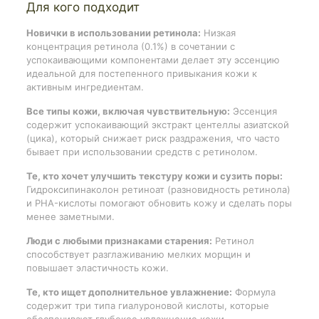
Для кого подходит
Новички в использовании ретинола:
Низкая
концентрация ретинола (0.1%) в сочетании с
успокаивающими компонентами делает эту эссенцию
идеальной для постепенного привыкания кожи к
активным ингредиентам.
Все типы кожи, включая чувствительную:
Эссенция
содержит успокаивающий экстракт центеллы азиатской
(цика), который снижает риск раздражения, что часто
бывает при использовании средств с ретинолом.
Те, кто хочет улучшить текстуру кожи и сузить поры:
Гидроксипинаколон ретиноат (разновидность ретинола)
и PHA-кислоты помогают обновить кожу и сделать поры
менее заметными.
Люди с любыми признаками старения:
Ретинол
способствует разглаживанию мелких морщин и
повышает эластичность кожи.
Те, кто ищет дополнительное увлажнение:
Формула
содержит три типа гиалуроновой кислоты, которые
обеспечивают глубокое увлажнение кожи.