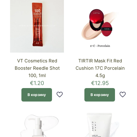
VT Cosmetics Red
TIRTIR Mask Fit Red
Booster Reedle Shot
Cushion 17C Porcelain
100, 1ml
4.5g
€
1.20
€
12.95
В корзину
В корзину