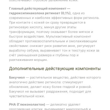
Главный действующий компонент —
гидроксипинаколона ретиноат (0,1%),
одна из
современных и наиболее эффективных форм ретинола.
При контакте с кожей он сразу превращается в
ретиноевую кислоту, минуя другие этапы
трансформации, поэтому оказывает более мягкое и
быстрое воздействие. Мультиактивный компонент
обладает противовоспалительным и омолаживающим
свойствами: снижает риск развития акне, регулирует
выработку себума, выравнивает тон и текстуру кожи за
счёт уменьшения размера и глубины пор и
разглаживания морщин.
Дополнительные действующие компоненты
Бакучиол
— растительное вещество, действие которого
аналогично действию ретинола: стимулирует
обновление, делает кожу более гладкой и ровной.
Бакучиол не вызывает раздражения, подходит для
чувствительной кожи.
PHA (Глюконолактон)
— деликатно удаляет
ороговевшие клетки, выравнивает микрорельеф и