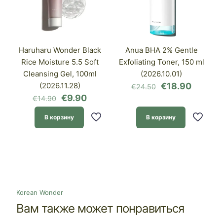
Haruharu Wonder Black
Anua BHA 2% Gentle
Rice Moisture 5.5 Soft
Exfoliating Toner, 150 ml
Cleansing Gel, 100ml
(2026.10.01)
Первоначаль
Текущ
(2026.11.28)
€
18.90
€
24.50
цена
цена:
Первоначальная
Текущая
€
9.90
€
14.90
составляла
€18.90
цена
цена:
€24.50.
составляла
€9.90.
В корзину
В корзину
€14.90.
Korean Wonder
Вам также может понравиться