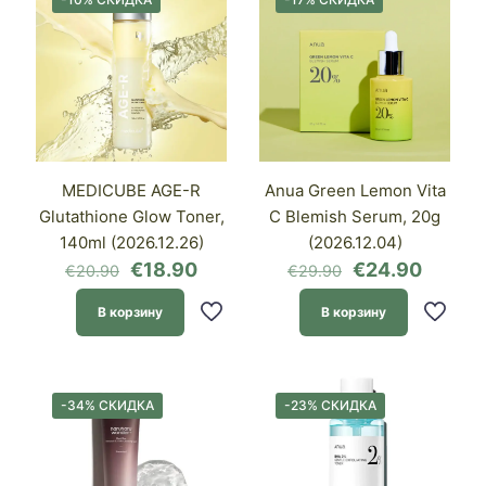
MEDICUBE AGE-R
Anua Green Lemon Vita
Glutathione Glow Toner,
C Blemish Serum, 20g
140ml (2026.12.26)
(2026.12.04)
Первоначальная
Текущая
Первоначаль
Текущ
€
18.90
€
24.90
€
20.90
€
29.90
цена
цена:
цена
цена:
составляла
€18.90.
составляла
€24.90
В корзину
В корзину
€20.90.
€29.90.
-34% СКИДКА
-23% СКИДКА