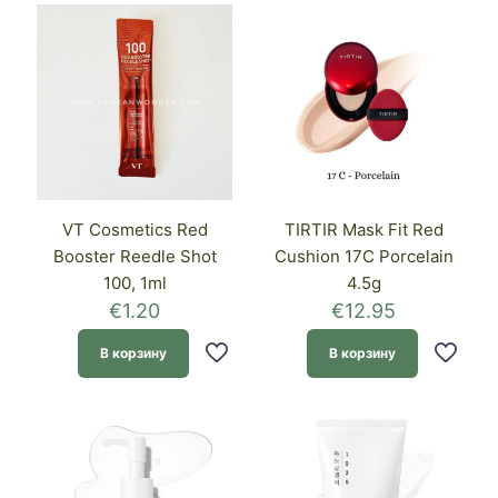
VT Cosmetics Red
TIRTIR Mask Fit Red
Booster Reedle Shot
Cushion 17C Porcelain
100, 1ml
4.5g
€
1.20
€
12.95
В корзину
В корзину