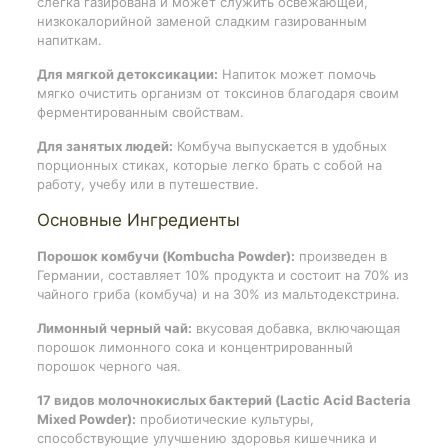
слегка газирована и может служить освежающей,
низкокалорийной заменой сладким газированным
напиткам.
Для мягкой детоксикации:
Напиток может помочь
мягко очистить организм от токсинов благодаря своим
ферментированным свойствам.
Для занятых людей:
Комбуча выпускается в удобных
порционных стиках, которые легко брать с собой на
работу, учебу или в путешествие.
Основные Ингредиенты
Порошок комбучи (Kombucha Powder):
произведен в
Германии, составляет 10% продукта и состоит на 70% из
чайного гриба (комбуча) и на 30% из мальтодекстрина.
Лимонный черный чай:
вкусовая добавка, включающая
порошок лимонного сока и концентрированный
порошок черного чая.
17 видов молочнокислых бактерий (Lactic Acid Bacteria
Mixed Powder):
пробиотические культуры,
способствующие улучшению здоровья кишечника и