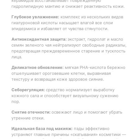
керамидов восстанавливает поврежденную
гидролипидную мантию и снижает реактивность кожи.
Глубокое увлажнение:
комплекс из нескольких видов
гиалуроновой кислоты насыщает влагой все слои
эпидермиса и избавляет от чувства стянутости.
Антиоксидантная защита:
экстракт, гидролат и масло
семян зеленого чая нейтрализуют свободные радикалы,
предотвращая преждевременное старение и тусклость
лица.
Деликатное обновление:
мягкая PHA-кислота бережно
отшелушивает ороговевшие клетки, выравнивая
текстуру и возвращая коже здоровое сияние.
Себорегуляция:
средство нормализует выработку
кожного сала и способствует визуальному сужению
пор.
Снятие отечности:
освежают лицо и помогают убрать
утренние отеки.
Идеальная база под макияж:
пэды эффективно
устраняют главные причины «скатывания» косметики —