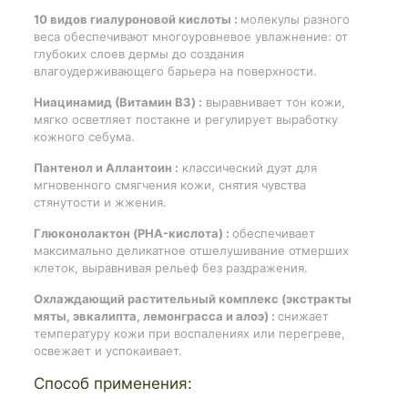
10 видов гиалуроновой кислоты :
молекулы разного
веса обеспечивают многоуровневое увлажнение: от
глубоких слоев дермы до создания
влагоудерживающего барьера на поверхности.
Ниацинамид (Витамин B3) :
выравнивает тон кожи,
мягко осветляет постакне и регулирует выработку
кожного себума.
Пантенол и Аллантоин :
классический дуэт для
мгновенного смягчения кожи, снятия чувства
стянутости и жжения.
Глюконолактон (PHA-кислота) :
обеспечивает
максимально деликатное отшелушивание отмерших
клеток, выравнивая рельеф без раздражения.
Охлаждающий растительный комплекс (экстракты
мяты, эвкалипта, лемонграсса и алоэ) :
снижает
температуру кожи при воспалениях или перегреве,
освежает и успокаивает.
Способ применения: