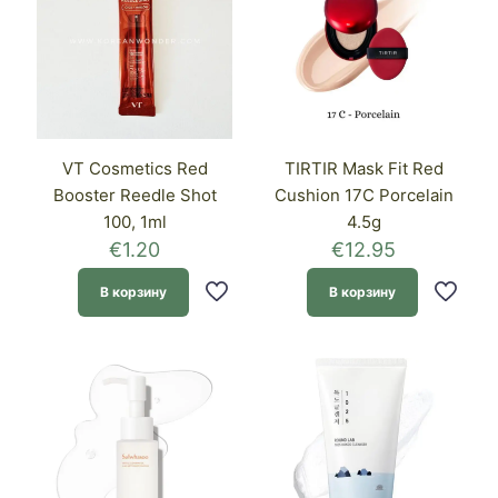
VT Cosmetics Red
TIRTIR Mask Fit Red
Booster Reedle Shot
Cushion 17C Porcelain
100, 1ml
4.5g
€
1.20
€
12.95
В корзину
В корзину