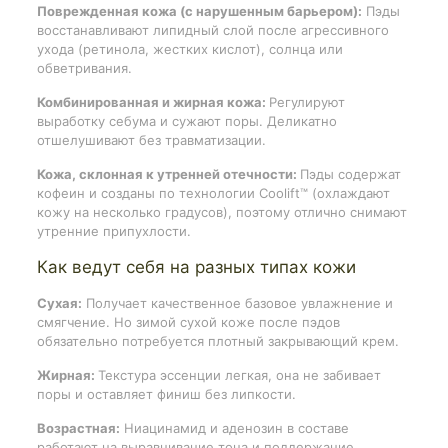
Поврежденная кожа (с нарушенным барьером):
Пэды
восстанавливают липидный слой после агрессивного
ухода (ретинола, жестких кислот), солнца или
обветривания.
Комбинированная и жирная кожа:
Регулируют
выработку себума и сужают поры. Деликатно
отшелушивают без травматизации.
Кожа, склонная к утренней отечности:
Пэды содержат
кофеин и созданы по технологии Coolift™ (охлаждают
кожу на несколько градусов), поэтому отлично снимают
утренние припухлости.
Как ведут себя на разных типах кожи
Сухая:
Получает качественное базовое увлажнение и
смягчение. Но зимой сухой коже после пэдов
обязательно потребуется плотный закрывающий крем.
Жирная:
Текстура эссенции легкая, она не забивает
поры и оставляет финиш без липкости.
Возрастная:
Ниацинамид и аденозин в составе
работают на выравнивание тона и поддержание