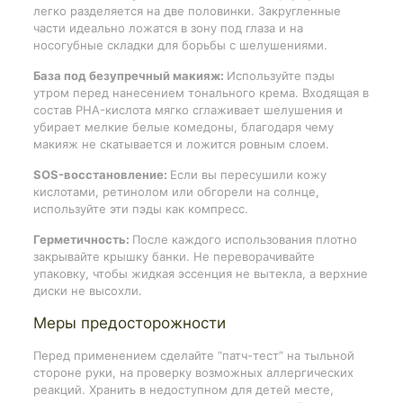
легко разделяется на две половинки. Закругленные
части идеально ложатся в зону под глаза и на
носогубные складки для борьбы с шелушениями.
База под безупречный макияж:
Используйте пэды
утром перед нанесением тонального крема. Входящая в
состав PHA-кислота мягко сглаживает шелушения и
убирает мелкие белые комедоны, благодаря чему
макияж не скатывается и ложится ровным слоем.
SOS-восстановление:
Если вы пересушили кожу
кислотами, ретинолом или обгорели на солнце,
используйте эти пэды как компресс.
Герметичность:
После каждого использования плотно
закрывайте крышку банки. Не переворачивайте
упаковку, чтобы жидкая эссенция не вытекла, а верхние
диски не высохли.
Меры предосторожности
Перед применением сделайте “патч-тест” на тыльной
стороне руки, на проверку возможных аллергических
реакций. Хранить в недоступном для детей месте,